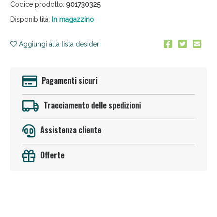
Codice prodotto:
901730325
Disponibilità:
In magazzino
Aggiungi alla lista desideri
Pagamenti sicuri
Anticellulite e Fanghi: Sconto fino al 40% valido
oggi!
Tracciamento delle spedizioni
Assistenza cliente
Offerte