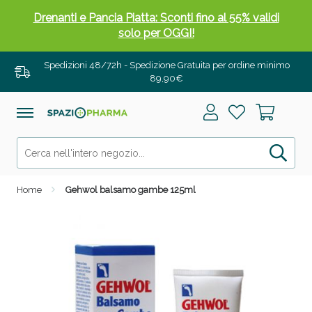
Drenanti e Pancia Piatta: Sconti fino al 55% validi
solo per OGGI!
Spedizioni 48/72h - Spedizione Gratuita per ordine minimo
89,90€
Home
Gehwol balsamo gambe 125ml
Salini e Multivitaminici: oggi Sconto extra fino al
50%!