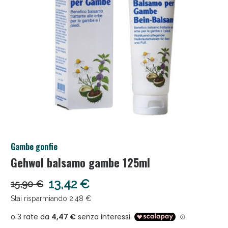
Anticellulite e Fanghi: Sconto fino al 40% valido
Gambe gonfie
oggi!
Gehwol balsamo gambe 125ml
13,42 €
15,90 €
Stai risparmiando 2,48 €