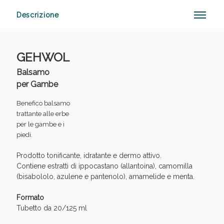
Descrizione
Sconto fino al 55% disponibile oggi!
GEHWOL
Balsamo
per Gambe
Benefico balsamo
trattante alle erbe
per le gambe e i
piedi.
Prodotto tonificante, idratante e dermo attivo.
Contiene estratti di ippocastano (allantoina), camomilla
(bisabololo, azulene e pantenolo), amamelide e menta.
Formato
Tubetto da 20/125 ml