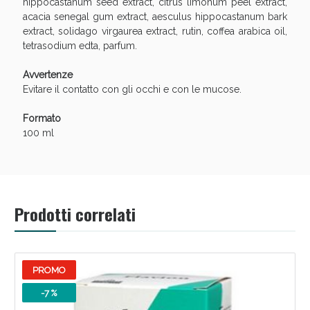
Vie Urinarie e Prostata: Sconti fino al 45% oggi!
hippocastanum seed extract, citrus limonum peel extract,
acacia senegal gum extract, aesculus hippocastanum bark
extract, solidago virgaurea extract, rutin, coffea arabica oil,
tetrasodium edta, parfum.
Avvertenze
Evitare il contatto con gli occhi e con le mucose.
Formato
100 ml
Prodotti correlati
Benessere Intestinale: Sconto fino al 55% valido
oggi!
PROMO
-7 %