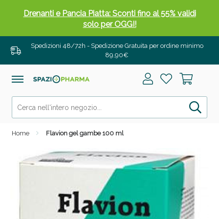
Drenanti e Pancia Piatta: Sconti fino al 55% validi
solo per OGGI!
Spedizioni 48/72h - Spedizione Gratuita per ordine minimo
89,90€
Home
Flavion gel gambe 100 ml
Salini e Multivitaminici: oggi Sconto extra fino al
50%!