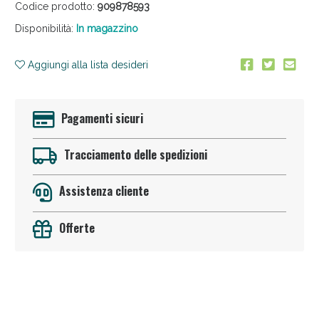
Codice prodotto:
909878593
Disponibilità:
In magazzino
Aggiungi alla lista desideri
Pagamenti sicuri
Anticellulite e Fanghi: Sconto fino al 40% valido
oggi!
Tracciamento delle spedizioni
Assistenza cliente
Offerte