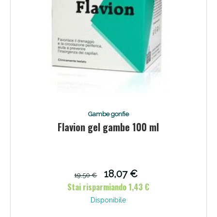
Gambe gonfie
Scopri le offerte di Oggi
Flavion gel gambe 100 ml
18,07 €
19,50 €
Stai risparmiando 1,43 €
Disponibile