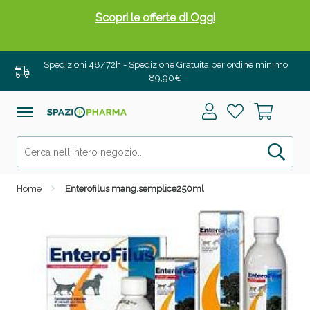
Scopri le offerte di Oggi
Spedizioni 48/72h - Spedizione Gratuita per ordine minimo
89,90€
Home
Enterofilus mang.semplice250ml
Drenanti e Pancia Piatta: Sconti fino al 55% validi
solo per OGGI!