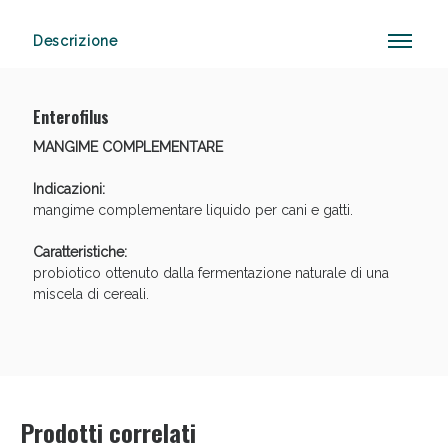
Descrizione
Anticellulite e Fanghi: Sconto fino al 40% valido
oggi!
Enterofilus
MANGIME COMPLEMENTARE
Indicazioni:
mangime complementare liquido per cani e gatti.
Caratteristiche:
probiotico ottenuto dalla fermentazione naturale di una
miscela di cereali.
Prodotti correlati