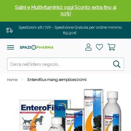
Salini e Multivitaminici: oggi Sconto extra fino al
50%!
Spedizioni 48/72h - Spedizione Gratuita per ordine minimo
89,90€
Home
Enterofilus mang.semplice100ml
Anticellulite e Fanghi: Sconto fino al 40% valido
oggi!