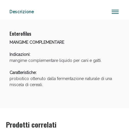
Descrizione
Vie Urinarie e Prostata: Sconti fino al 45% oggi!
Enterofilus
MANGIME COMPLEMENTARE
Indicazioni:
mangime complementare liquido per cani e gatti.
Caratteristiche:
probiotico ottenuto dalla fermentazione naturale di una
miscela di cereali.
Prodotti correlati
Benessere Intestinale: Sconto fino al 55% valido