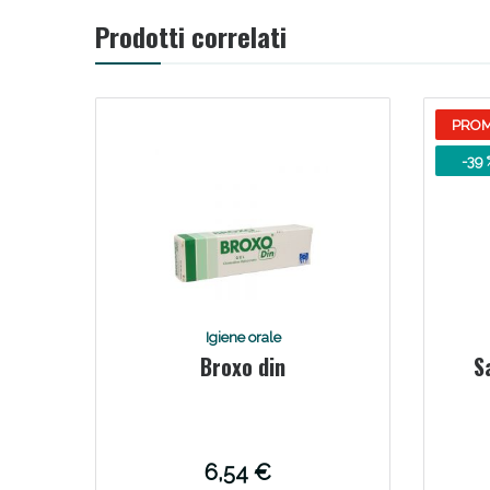
Prodotti correlati
V
PRO
-39 
Igiene orale
Broxo din
S
Bene
6,54 €