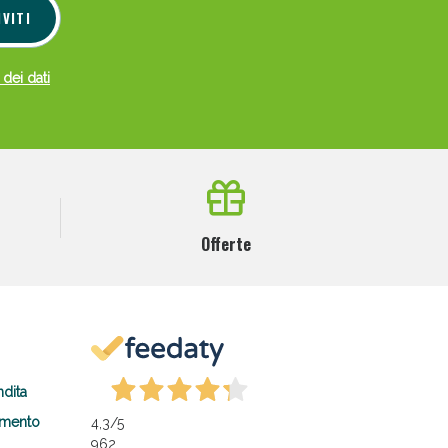
IVITI
 dei dati
Offerte
ndita
amento
4,3
/5
962