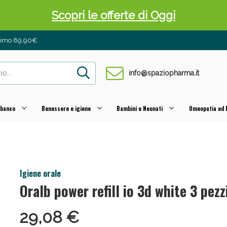
Scopri le offerte di Oggi
inimo 89,90€
info@spaziopharma.it
 banco
Benessere e igiene
Bambini e Neonati
Omeopatia ed E
 Pancia Piatta: Sconti fino al 55% validi sol
Igiene orale
Oralb power refill io 3d white 3 pezz
29,08 €