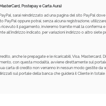
, MasterCard, Postepay e Carta Aura)
yPal, sarai reindirizzato ad una pagina del sito PayPal dove pot
to PayPal oppure potrai, senza alcuna registrazione, utilizzare
a ricevuto il pagamento, invieremo tramite mail la conferm
e all'indirizzo indicato, per variazioni indirizzo o altro siete p
Sconto fino al 55% disponibile oggi!
edito, anche le prepagate e le ricaricabili, Visa, Mastercard, 
agamento, con questa modalità, avviene direttamente sul portal
a sua carta di credito non verranno in nessun modo gestite d
rizzati sul portale della banca che guiderà il Cliente in totale s