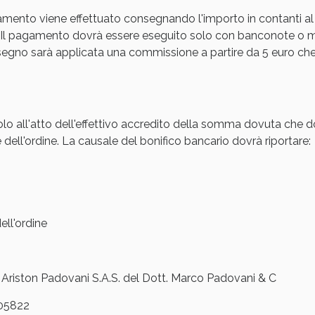
amento viene effettuato consegnando l'importo in contanti al
cellulite e Fanghi: Sconto fino al 40% valido 
Il pagamento dovrà essere eseguito solo con banconote o mon
gno sarà applicata una commissione a partire da 5 euro che s
olo all'atto dell'effettivo accredito della somma dovuta che d
 dell'ordine. La causale del bonifico bancario dovrà riportare:
ll'ordine
cellulite e Fanghi: Sconto fino al 40% valido 
iston Padovani S.A.S. del Dott. Marco Padovani & C
05822