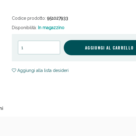
Codice prodotto:
951027933
Disponibilità:
In magazzino
AGGIUNGI AL CARRELLO
ni e Multivitaminici: oggi Sconto extra fino al
Aggiungi alla lista desideri
ni