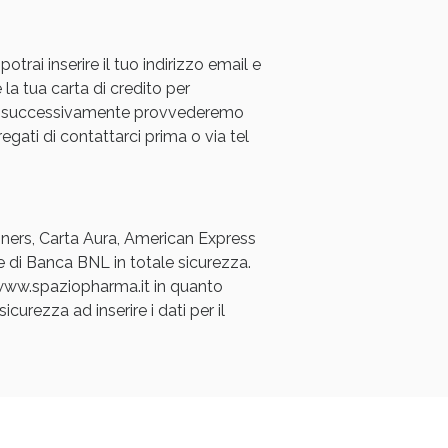
rai inserire il tuo indirizzo email e
 la tua carta di credito per
a e successivamente provvederemo
regati di contattarci prima o via tel
Diners, Carta Aura, American Express
e di Banca BNL in totale sicurezza.
a www.spaziopharma.it in quanto
icurezza ad inserire i dati per il