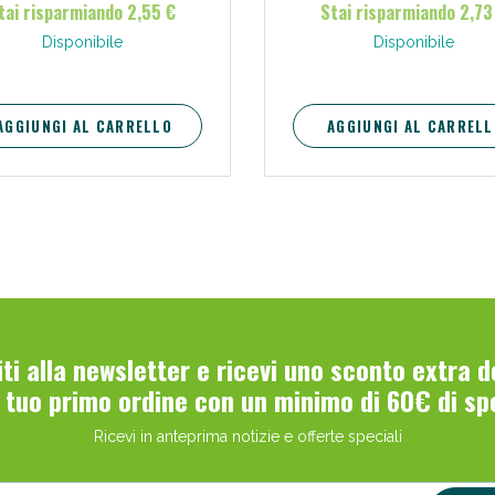
tai risparmiando 2,55 €
Stai risparmiando 2,73
Disponibile
Disponibile
AGGIUNGI AL CARRELLO
AGGIUNGI AL CARRELL
Scopri le offerte di Oggi
viti alla newsletter e ricevi uno sconto extra 
l tuo primo ordine con un minimo di 60€ di sp
Ricevi in anteprima notizie e offerte speciali