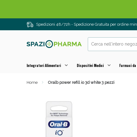
Spedizioni 48/72h - Spedizione Gratuita per ordine m
Integratori Alimentari
Dispositivi Medici
Farmaci da
Home
Oralb power refill io 3d white 3 pezzi
Drenanti e