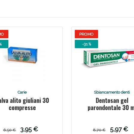
ie Urinarie e Prostata: Sconti fino al 45% ogg
MO
PROMO
%
-31 %
Carie
Sbiancamento denti
alva alito giuliani 30
Dentosan gel
ssere Intestinale: Sconto fino al 55% valido 
compresse
parondontale 30 m
3,95 €
5,97 €
6,50 €
8,70 €