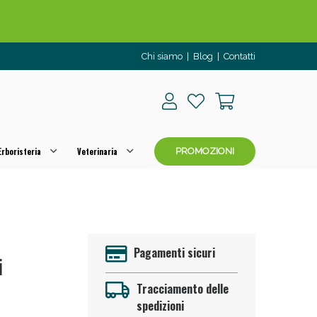
Chi siamo
|
Blog
|
Contatti
rboristeria
Veterinaria
PROMOZIONI
o per OGGI!
Pagamenti sicuri
i
Tracciamento delle
spedizioni