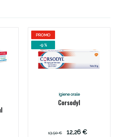
i!
PROMO
-9 %
Igiene orale
Corsodyl
oggi!
l
12,26 €
13,50 €