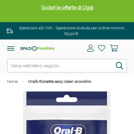
Scopri le offerte di Oggi
Spedizioni 48/72h - Spedizione Gratuita per ordine minimo
89,90€
Home
Oralb flossette easy clean scovolino
Drenanti e Pancia Piatta: Sconti fino al 55% validi
solo per OGGI!