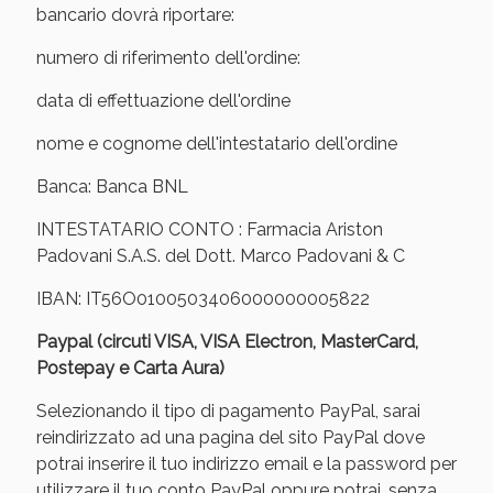
Sconto fino al 55% disponibile oggi!
bancario dovrà riportare:
numero di riferimento dell'ordine:
data di effettuazione dell'ordine
nome e cognome dell'intestatario dell'ordine
Banca: Banca BNL
INTESTATARIO CONTO : Farmacia Ariston
Padovani S.A.S. del Dott. Marco Padovani & C
IBAN: IT56O0100503406000000005822
Paypal (circuti VISA, VISA Electron, MasterCard,
Postepay e Carta Aura)
Vie Urinarie e Prostata: Sconti fino al 45% oggi!
Selezionando il tipo di pagamento PayPal, sarai
reindirizzato ad una pagina del sito PayPal dove
potrai inserire il tuo indirizzo email e la password per
utilizzare il tuo conto PayPal oppure potrai, senza