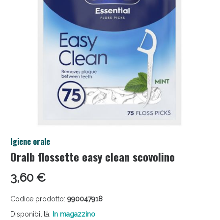
Salini e Multivitaminici: oggi Sconto extra fino al
Igiene orale
50%!
Oralb flossette easy clean scovolino
3,60 €
Codice prodotto:
990047918
Disponibilità:
In magazzino