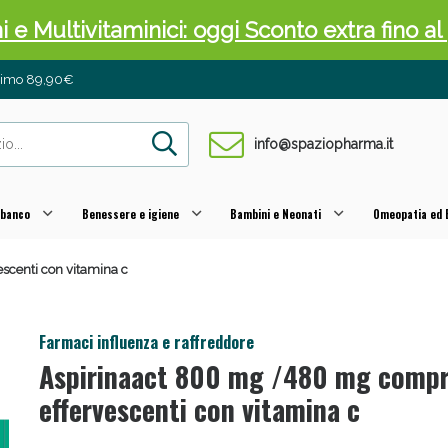
ni e Multivitaminici: oggi Sconto extra fino al
inimo 89,90€
info@spaziopharma.it
 banco
Benessere e igiene
Bambini e Neonati
Omeopatia ed E
centi con vitamina c
cellulite e Fanghi: Sconto fino al 40% valido 
Farmaci influenza e raffreddore
Aspirinaact 800 mg /480 mg comp
effervescenti con vitamina c