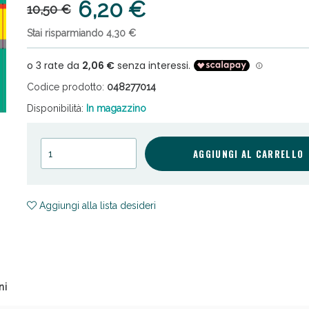
6,20 €
10,50 €
Stai risparmiando 4,30 €
Codice prodotto:
048277014
Disponibilità:
In magazzino
cellulite e Fanghi: Sconto fino al 40% valido 
AGGIUNGI AL CARRELLO
Aggiungi alla lista desideri
ni