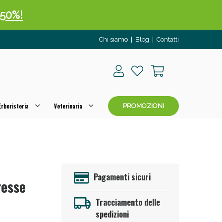
 50%!
Chi siamo
|
Blog
|
Contatti
rboristeria
Veterinaria
PROMOZIONI
oggi!
Pagamenti sicuri
resse
Tracciamento delle
spedizioni