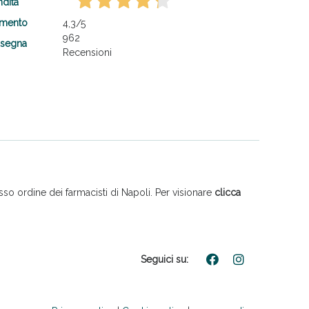
ndita
amento
4,3
/5
962
nsegna
Recensioni
so ordine dei farmacisti di Napoli. Per visionare
clicca
Seguici su: