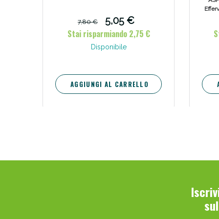
ASP
Effer
a
5,05 €
7,80 €
antip
Stai risparmiando 2,75 €
S
sint
Disponibile
raffre
tratta
testa,
AGGIUNGI AL CARRELLO
Iscri
su