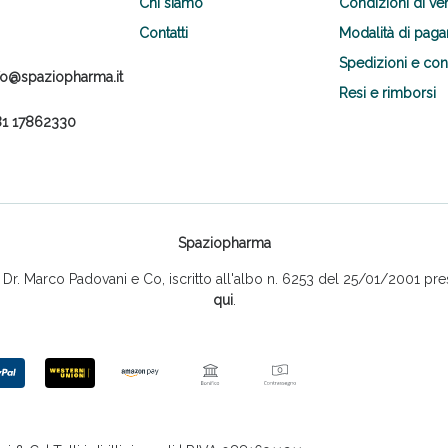
Chi siamo
Condizioni di ve
Contatti
Modalità di pag
Spedizioni e co
fo@spaziopharma.it
Resi e rimborsi
1 17862330
Spaziopharma
r. Marco Padovani e Co, iscritto all'albo n. 6253 del 25/01/2001 pres
qui
.