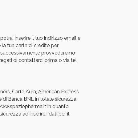
rai inserire il tuo indirizzo email e
 la tua carta di credito per
a e successivamente provvederemo
oggi!
regati di contattarci prima o via tel
Diners, Carta Aura, American Express
e di Banca BNL in totale sicurezza.
a www.spaziopharma.it in quanto
icurezza ad inserire i dati per il