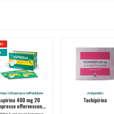
Scopri le offerte di Oggi
MO
%
maci influenza e raffreddore
Antipiretici
Aspirina 400 mg 20
Tachipirina
presse effervescenti
con vitamina C