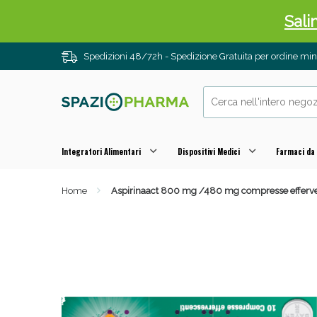
Sali
Spedizioni 48/72h - Spedizione Gratuita per ordine m
Integratori Alimentari
Dispositivi Medici
Farmaci da
Home
Aspirinaact 800 mg /480 mg compresse efferves
Anti