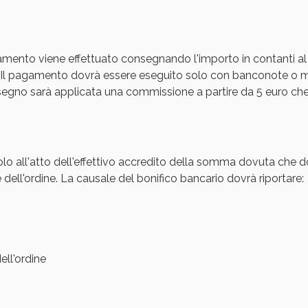
Sconto fino al 55% disponibile oggi!
amento viene effettuato consegnando l'importo in contanti al
Il pagamento dovrà essere eseguito solo con banconote o mon
gno sarà applicata una commissione a partire da 5 euro che s
olo all'atto dell'effettivo accredito della somma dovuta che d
 dell'ordine. La causale del bonifico bancario dovrà riportare:
ie Urinarie e Prostata: Sconti fino al 45% ogg
ll'ordine