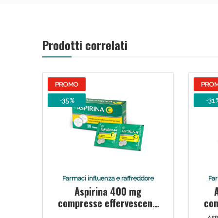
Prodotti correlati
PROMO
PRO
-35 %
-31 
Farmaci influenza e raffreddore
Far
Aspirina 400 mg
compresse effervescenti
com
con vitamina c