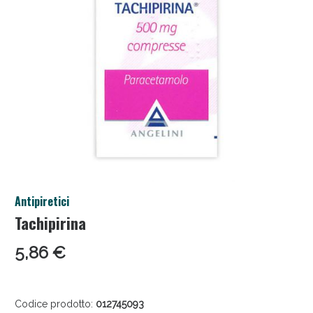
Salini e Multivitaminici: oggi Sconto extra fino al
Antipiretici
50%!
Tachipirina
5,86 €
Codice prodotto:
012745093