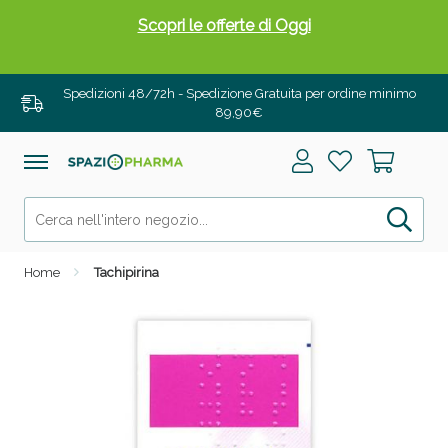
Scopri le offerte di Oggi
Spedizioni 48/72h - Spedizione Gratuita per ordine minimo
89,90€
Home
Tachipirina
Drenanti e Pancia Piatta: Sconti fino al 55% validi
solo per OGGI!