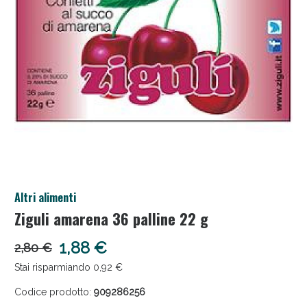
Altri alimenti
Anticellulite e Fanghi: Sconto fino al 40% valido
Ziguli amarena 36 palline 22 g
oggi!
1,88 €
2,80 €
Stai risparmiando 0,92 €
Codice prodotto:
909286256