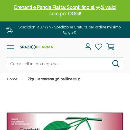
Salini e Multivitaminici: oggi Sconto extra fino al
50%!
Spedizioni 48/72h - Spedizione Gratuita per ordine minimo
89,90€
Home
Ziguli amarena 36 palline 22 g
Anticellulite e Fanghi: Sconto fino al 40% valido
oggi!