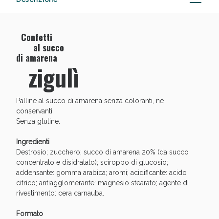
Confetti
al succo
Vie Urinarie e Prostata: Sconti fino al 45% oggi!
di amarena
zigulì
Palline al succo di amarena senza coloranti, né
conservanti.
Senza glutine.
Ingredienti
Destrosio; zucchero; succo di amarena 20% (da succo
concentrato e disidratato); sciroppo di glucosio;
addensante: gomma arabica; aromi; acidificante: acido
citrico; antiagglomerante: magnesio stearato; agente di
rivestimento: cera carnauba.
Formato