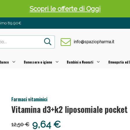
Scopri le offerte di Oggi
inimo 89,90€
info@spaziopharma.it
 banco
Benessere e igiene
Bambini e Neonati
Omeopatia ed E
 Pancia Piatta: Sconti fino al 55% validi sol
Farmaci vitaminici
Vitamina d3+k2 liposomiale pocket 
9,64 €
12,50 €