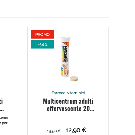
i!
PROMO
-34 %
Farmaci vitaminici
ti
Multicentrum adulti
oggi!
effervescente 20
compresse
terno
e per
sse
12,90 €
19,50 €