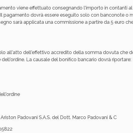
amento viene effettuato consegnando l'importo in contanti al
cellulite e Fanghi: Sconto fino al 40% valido 
Il pagamento dovrà essere eseguito solo con banconote o mon
gno sarà applicata una commissione a partire da 5 euro che s
olo all'atto dell'effettivo accredito della somma dovuta che d
 dell'ordine. La causale del bonifico bancario dovrà riportare:
ll'ordine
cellulite e Fanghi: Sconto fino al 40% valido 
iston Padovani S.A.S. del Dott. Marco Padovani & C
05822