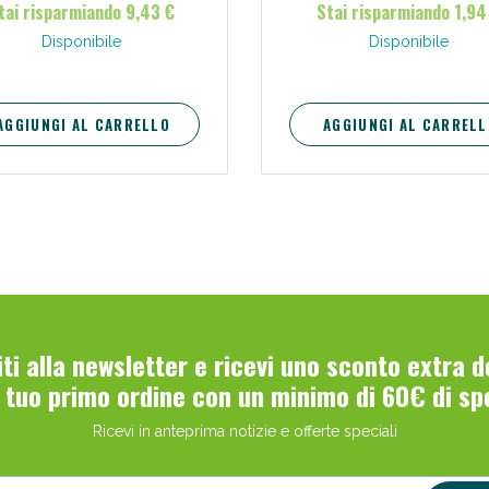
tai risparmiando 9,43 €
Stai risparmiando 1,94
Disponibile
Disponibile
AGGIUNGI AL CARRELLO
AGGIUNGI AL CARRELL
Scopri le offerte di Oggi
viti alla newsletter e ricevi uno sconto extra 
l tuo primo ordine con un minimo di 60€ di sp
Ricevi in anteprima notizie e offerte speciali