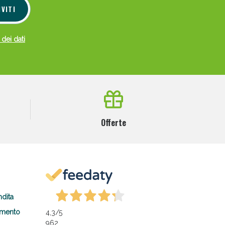
IVITI
 dei dati
Offerte
ndita
amento
4,3
/5
962