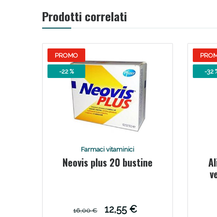
Prodotti correlati
V
PROMO
PRO
-22 %
-32 
Farmaci vitaminici
Neovis plus 20 bustine
Al
Bene
v
12,55 €
16,00 €