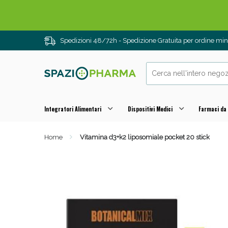
Spedizioni 48/72h - Spedizione Gratuita per ordine m
Integratori Alimentari
Dispositivi Medici
Farmaci da
Home
Vitamina d3+k2 liposomiale pocket 20 stick
Drenanti e