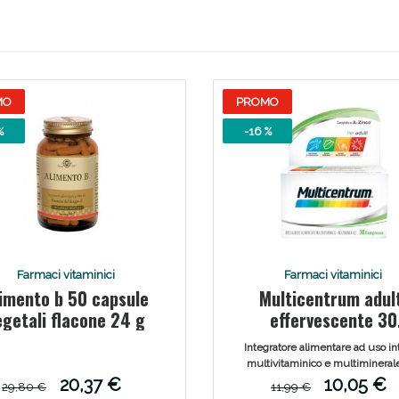
ie Urinarie e Prostata: Sconti fino al 45% ogg
MO
PROMO
%
-16 %
Farmaci vitaminici
Farmaci vitaminici
imento b 50 capsule
Multicentrum adul
ssere Intestinale: Sconto fino al 55% valido 
egetali flacone 24 g
effervescente 30
compresse
Integratore alimentare ad uso in
multivitaminico e multimineral
adulti, sotto forma di compre
20,37 €
10,05 €
29,80 €
11,99 €
effervescenti.