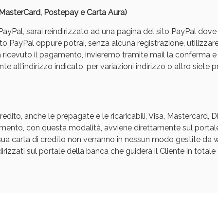
, MasterCard, Postepay e Carta Aura)
yPal, sarai reindirizzato ad una pagina del sito PayPal dove pot
to PayPal oppure potrai, senza alcuna registrazione, utilizzare
a ricevuto il pagamento, invieremo tramite mail la conferm
e all'indirizzo indicato, per variazioni indirizzo o altro siete p
Sconto fino al 55% disponibile oggi!
edito, anche le prepagate e le ricaricabili, Visa, Mastercard, 
agamento, con questa modalità, avviene direttamente sul portal
a sua carta di credito non verranno in nessun modo gestite d
rizzati sul portale della banca che guiderà il Cliente in totale s