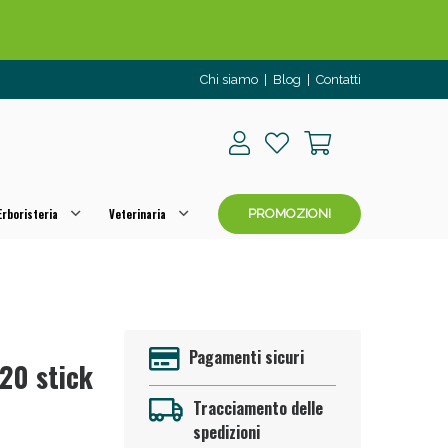
Chi siamo
|
Blog
|
Contatti
rboristeria
Veterinaria
PROMOZIONI
o per OGGI!
Pagamenti sicuri
20 stick
Tracciamento delle
spedizioni