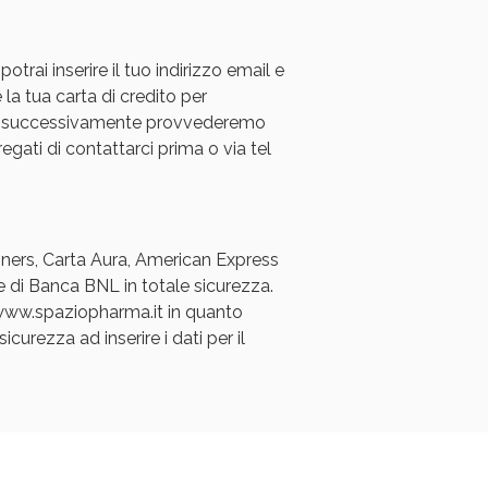
rai inserire il tuo indirizzo email e
 la tua carta di credito per
a e successivamente provvederemo
regati di contattarci prima o via tel
Diners, Carta Aura, American Express
e di Banca BNL in totale sicurezza.
a www.spaziopharma.it in quanto
icurezza ad inserire i dati per il