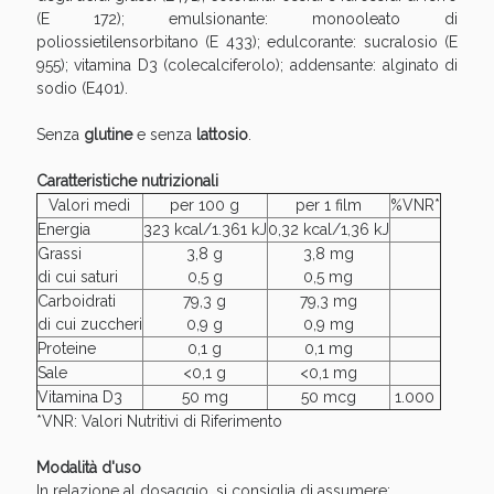
Sconto fino al 55% disponibile oggi!
(E 172); emulsionante: monooleato di
poliossietilensorbitano (E 433); edulcorante: sucralosio (E
955); vitamina D3 (colecalciferolo); addensante: alginato di
sodio (E401).
Senza
glutine
e senza
lattosio
.
Caratteristiche nutrizionali
Valori medi
per 100 g
per 1 film
%VNR*
Energia
323 kcal/1.361 kJ
0,32 kcal/1,36 kJ
Grassi
3,8 g
3,8 mg
di cui saturi
0,5 g
0,5 mg
Carboidrati
79,3 g
79,3 mg
di cui zuccheri
0,9 g
0,9 mg
Proteine
0,1 g
0,1 mg
Sale
<0,1 g
<0,1 mg
Vie Urinarie e Prostata: Sconti fino al 45% oggi!
Vitamina D3
50 mg
50 mcg
1.000
*VNR: Valori Nutritivi di Riferimento
Modalità d'uso
In relazione al dosaggio, si consiglia di assumere: