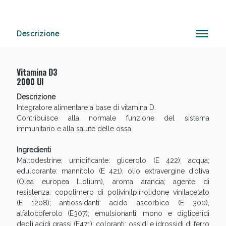
Descrizione
Anticellulite e Fanghi: Sconto fino al 40% valido
oggi!
Vitamina D3
2000 UI
Descrizione
Integratore alimentare a base di vitamina D.
Contribuisce alla normale funzione del sistema
immunitario e alla salute delle ossa.
Ingredienti
Maltodestrine; umidificante: glicerolo (E 422); acqua;
edulcorante: mannitolo (E 421); olio extravergine d’oliva
(Olea europea L.olium), aroma arancia; agente di
resistenza: copolimero di polivinilpirrolidone vinilacetato
(E 1208); antiossidanti: acido ascorbico (E 300),
alfatocoferolo (E307); emulsionanti: mono e digliceridi
degli acidi grassi (E471); coloranti: ossidi e idrossidi di ferro