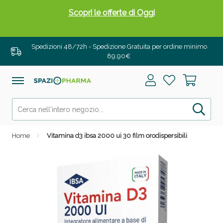
Scopri le offerte di Oggi
Spedizioni 48/72h - Spedizione Gratuita per ordine minimo
89,90€
Home
Vitamina d3 ibsa 2000 ui 30 film orodispersibili
Drenanti e Pancia Piatta: Sconti fino al 55% validi
solo per OGGI!