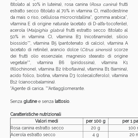
(titolato al 10% in luteina), rosa canina (
Rosa canina
) frutti
estratto secco (titolato al 70% in vitamina C), maltodestrine
da mais o riso, cellulosa microcristallina*, gomma arabica*,
vitamina E di origine naturale (acetato di D-alfa-tocoferile),
acerola (
Malpighia glabra
) frutti estratto secco (titolato al
50% in vitamina C), vitamina B3 (nicotinamide), silicio
biossido**, vitamina B5 (pantotenato di calcio), vitamina A
(acetato di retinile), arancio dolce (
Citrus sinensis
) scorze
Scopri le offerte di Oggi
dei frutti olio essenziale, magnesio stearato di origine
vegetale**, vitamina B6 (piridossina), vitamina K1
(fillochinone), vitamina B2 (riboflavina), vitamina B1 (tiamina),
acido folico, biotina, vitamina D3 (colecalciferolo), vitamina
B12 (cianocobalamina).
*Agente di carica. **Antiagglomerante.
Senza
glutine
e senza
lattosio
.
Caratteristiche nutrizionali
Valori medi
per 100 g
per 1 pa
Rosa canina estratto secco
20 g
100
Acerola estratto secco
4 g
20 