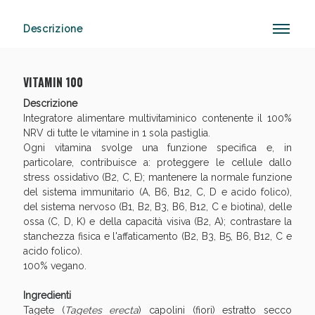
Descrizione
VITAMIN 100
Vie Urinarie e Prostata: Sconti fino al 45% oggi!
Descrizione
Integratore alimentare multivitaminico contenente il 100%
NRV di tutte le vitamine in 1 sola pastiglia.
Ogni vitamina svolge una funzione specifica e, in
particolare, contribuisce a: proteggere le cellule dallo
stress ossidativo (B2, C, E); mantenere la normale funzione
del sistema immunitario (A, B6, B12, C, D e acido folico),
del sistema nervoso (B1, B2, B3, B6, B12, C e biotina), delle
ossa (C, D, K) e della capacità visiva (B2, A); contrastare la
stanchezza fisica e l'affaticamento (B2, B3, B5, B6, B12, C e
acido folico).
100% vegano.
Benessere Intestinale: Sconto fino al 55% valido ogg
Ingredienti
Tagete (
Tagetes erecta
) capolini (fiori) estratto secco