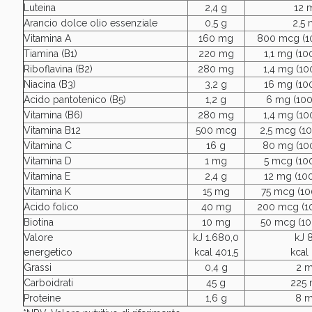
Luteina
2,4 g
12 
Arancio dolce olio essenziale
0,5 g
2,5
Vitamina A
160 mg
800 mcg (1
Tiamina (B1)
220 mg
1,1 mg (1
Riboflavina (B2)
280 mg
1,4 mg (1
Niacina (B3)
3,2 g
16 mg (10
Acido pantotenico (B5)
1,2 g
6 mg (10
Vitamina (B6)
280 mg
1,4 mg (1
Vitamina B12
500 mcg
2,5 mcg (1
Vitamina C
16 g
80 mg (10
Vitamina D
1 mg
5 mcg (10
Vitamina E
2,4 g
12 mg (10
Vitamina K
15 mg
75 mcg (1
Acido folico
40 mg
200 mcg (1
Biotina
10 mg
50 mcg (1
Valore
kJ 1.680,0
kJ 
energetico
kcal 401,5
kcal
Grassi
0,4 g
2 
Carboidrati
45 g
225
Proteine
1,6 g
8 