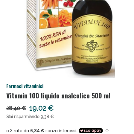
Anticellulite e Fanghi: Sconto fino al 40% valido ogg
Farmaci vitaminici
Vitamin 100 liquido analcolico 500 ml
Sconto fino al 55% disponibile oggi!
19,02 €
28,40 €
Stai risparmiando 9,38 €