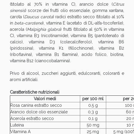
(titolato al 70% in vitamina C), arancio dolce (
Citrus
sinensis
) scorze dei frutti olio essenziale, gomma xantana,
carota (
Daucus carota
) radici estratto secco (titolato al 10%
in
beta-carotene
), vitamina E (acetato di DL-alfa-tocoferile),
acerola (
Malpighia glabra
) frutti (titolato al 50% in vitamina
C), vitamina B3 (nicotinamide), vitamina B5 (pantotenato di
calcio), vitamina D3 (colecalciferolo), vitamina B6
(piridossina), vitamina K1 (fillochinone), vitamina B2
(riboflavina), vitamina B1 (tiamina), acido folico, biotina,
vitamina B12 (cianocobalamina).
Privo di alcool, zuccheri aggiunti, edulcoranti, coloranti e
aromi artificiali.
Caratteristiche nutrizionali
Valori medi
per 100 ml
per 2
Rosa canina estratto secco
0,5 g
100
Arancio dolce olio essenziale
0,3 g
60 
Acerola estratto secco
0,1 g
20 
Luteina
50 mg
10 
Vitamina A
25 mg
5 mg (100