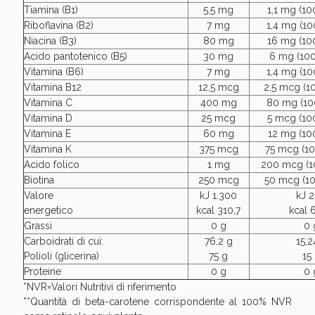
Tiamina (B1)
5,5 mg
1,1 mg (1
Riboflavina (B2)
7 mg
1,4 mg (1
Niacina (B3)
80 mg
16 mg (10
Acido pantotenico (B5)
30 mg
6 mg (10
Vitamina (B6)
7 mg
1,4 mg (1
Vitamina B12
12,5 mcg
2,5 mcg (1
Vitamina C
400 mg
80 mg (10
Vitamina D
25 mcg
5 mcg (10
Vitamina E
60 mg
12 mg (10
Vitamina K
375 mcg
75 mcg (1
Acido folico
1 mg
200 mcg (1
Biotina
250 mcg
50 mcg (1
Valore
kJ 1.300
kJ 
energetico
kcal 310,7
kcal 
Grassi
0 g
0 
Carboidrati di cui:
76,2 g
15,2
Polioli (glicerina)
75 g
15
Proteine
0 g
0 
*NVR=Valori Nutritivi di riferimento
**Quantità di beta-carotene corrispondente al 100% NVR