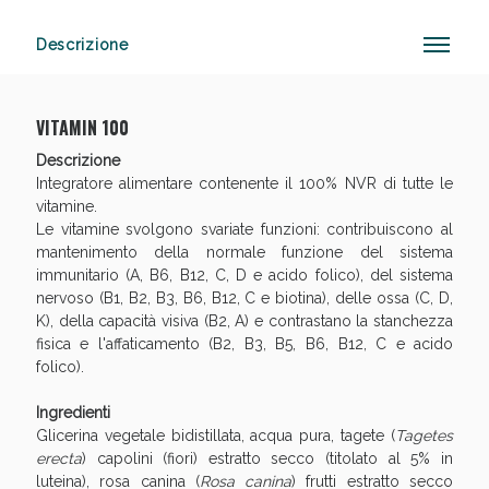
Descrizione
VITAMIN 100
Scopri le offerte di Oggi
Descrizione
Integratore alimentare contenente il 100% NVR di tutte le
vitamine.
Le vitamine svolgono svariate funzioni: contribuiscono al
mantenimento della normale funzione del sistema
immunitario (A, B6, B12, C, D e acido folico), del sistema
nervoso (B1, B2, B3, B6, B12, C e biotina), delle ossa (C, D,
K), della capacità visiva (B2, A) e contrastano la stanchezza
fisica e l'affaticamento (B2, B3, B5, B6, B12, C e acido
folico).
Ingredienti
Glicerina vegetale bidistillata, acqua pura, tagete (
Tagetes
erecta
) capolini (fiori) estratto secco (titolato al 5% in
luteina), rosa canina (
Rosa canina
) frutti estratto secco