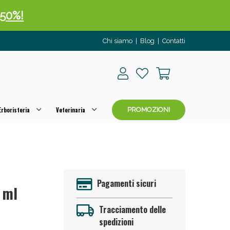
 50%!
Chi siamo
|
Blog
|
Contatti
rboristeria
Veterinaria
PROMOZIONI
oggi!
Pagamenti sicuri
 ml
Tracciamento delle
spedizioni