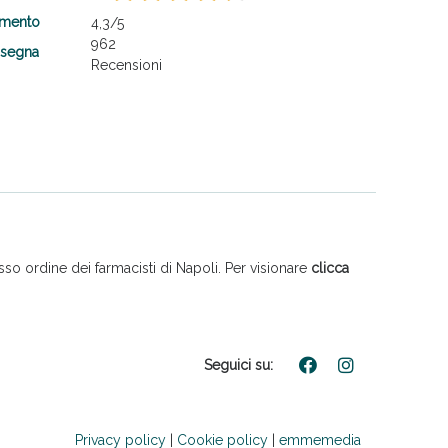
amento
4,3
/5
962
nsegna
Recensioni
so ordine dei farmacisti di Napoli. Per visionare
clicca
Seguici su:
Privacy policy
|
Cookie policy
|
emmemedia