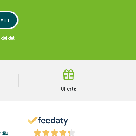
IVITI
 dei dati
Offerte
ndita