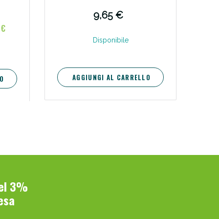
9,65 €
 €
Disponibile
AGGIUNGI AL CARRELLO
O
del 3%
esa