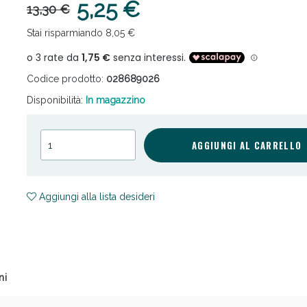
5,25 €
13,30 €
Stai risparmiando 8,05 €
Codice prodotto:
028689026
Disponibilità:
In magazzino
cellulite e Fanghi: Sconto fino al 40% valido 
AGGIUNGI AL CARRELLO
Aggiungi alla lista desideri
ni