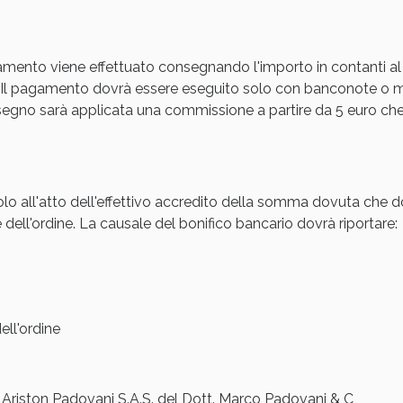
Sconto fino al 55% disponibile oggi!
amento viene effettuato consegnando l'importo in contanti al
Il pagamento dovrà essere eseguito solo con banconote o mon
gno sarà applicata una commissione a partire da 5 euro che s
olo all'atto dell'effettivo accredito della somma dovuta che d
 dell'ordine. La causale del bonifico bancario dovrà riportare:
ie Urinarie e Prostata: Sconti fino al 45% ogg
ll'ordine
iston Padovani S.A.S. del Dott. Marco Padovani & C