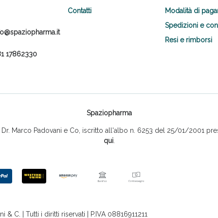
Contatti
Modalità di pag
Spedizioni e co
fo@spaziopharma.it
Resi e rimborsi
1 17862330
Spaziopharma
r. Marco Padovani e Co, iscritto all'albo n. 6253 del 25/01/2001 pres
qui
.
 C. | Tutti i diritti riservati | P.IVA 08816911211