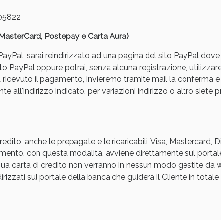
05822
, MasterCard, Postepay e Carta Aura)
yPal, sarai reindirizzato ad una pagina del sito PayPal dove pot
to PayPal oppure potrai, senza alcuna registrazione, utilizzare
a ricevuto il pagamento, invieremo tramite mail la conferm
ssere Intestinale: Sconto fino al 55% valido 
e all'indirizzo indicato, per variazioni indirizzo o altro siete p
edito, anche le prepagate e le ricaricabili, Visa, Mastercard, 
agamento, con questa modalità, avviene direttamente sul portal
a sua carta di credito non verranno in nessun modo gestite d
rizzati sul portale della banca che guiderà il Cliente in totale s