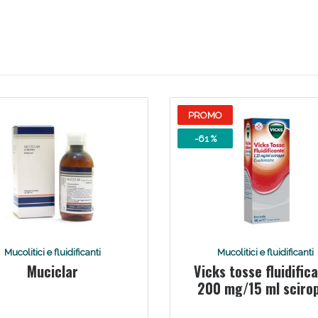
Scopri le offerte di Oggi
PROMO
-61 %
Mucolitici e fluidificanti
Mucolitici e fluidificanti
Muciclar
Vicks tosse fluidific
200 mg/15 ml sciro