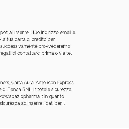
rai inserire il tuo indirizzo email e
 la tua carta di credito per
a e successivamente provvederemo
oggi!
regati di contattarci prima o via tel
Diners, Carta Aura, American Express
e di Banca BNL in totale sicurezza.
a www.spaziopharma.it in quanto
icurezza ad inserire i dati per il