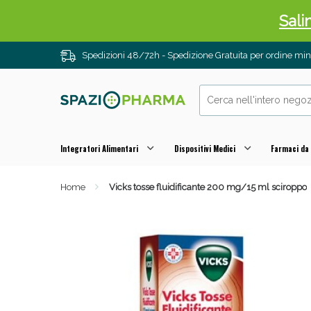
Sali
Spedizioni 48/72h - Spedizione Gratuita per ordine m
Integratori Alimentari
Dispositivi Medici
Farmaci da
Home
Vicks tosse fluidificante 200 mg/15 ml sciroppo
Anti