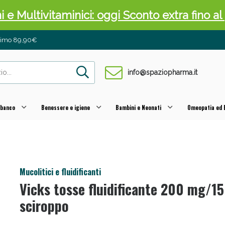
ni e Multivitaminici: oggi Sconto extra fino al
inimo 89,90€
info@spaziopharma.it
 banco
Benessere e igiene
Bambini e Neonati
Omeopatia ed E
cellulite e Fanghi: Sconto fino al 40% valido 
Mucolitici e fluidificanti
Vicks tosse fluidificante 200 mg/15
sciroppo