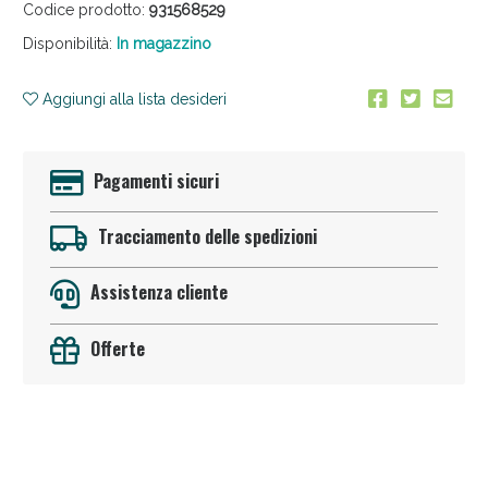
Codice prodotto:
931568529
Disponibilità:
In magazzino
Aggiungi alla lista desideri
Pagamenti sicuri
Anticellulite e Fanghi: Sconto fino al 40% valido
oggi!
Tracciamento delle spedizioni
Assistenza cliente
Offerte