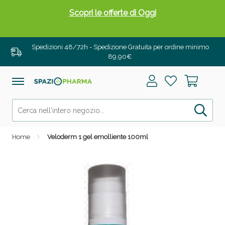
Scopri le offerte di Oggi
Spedizioni 48/72h - Spedizione Gratuita per ordine minimo
89,90€
Home
Veloderm 1 gel emolliente 100ml
Drenanti e Pancia Piatta: Sconti fino al 55% validi
solo per OGGI!