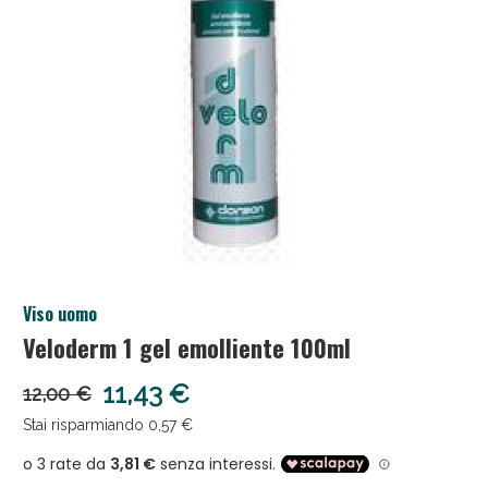
Salini e Multivitaminici: oggi Sconto extra fino al
Viso uomo
50%!
Veloderm 1 gel emolliente 100ml
11,43 €
12,00 €
Stai risparmiando 0,57 €