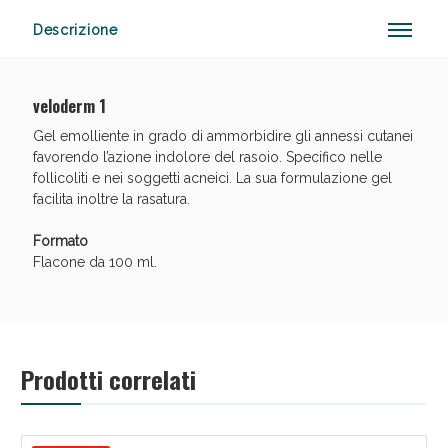
Descrizione
Anticellulite e Fanghi: Sconto fino al 40% valido
veloderm 1
oggi!
Gel emolliente in grado di ammorbidire gli annessi cutanei
favorendo l’azione indolore del rasoio. Specifico nelle
follicoliti e nei soggetti acneici. La sua formulazione gel
facilita inoltre la rasatura.
Formato
Flacone da 100 ml.
Prodotti correlati