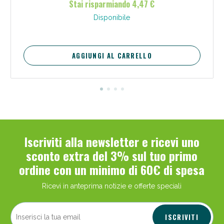
Stai risparmiando 4,47 €
Disponibile
AGGIUNGI AL CARRELLO
Benessere Intestinale: Sconto fino al 55% valido
oggi!
Iscriviti alla newsletter e ricevi uno
sconto extra del 3% sul tuo primo
ordine con un minimo di 60€ di spesa
Ricevi in anteprima notizie e offerte speciali
ISCRIVITI