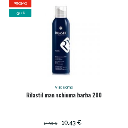
Sconto fino al 55% disponibile oggi!
PROMO
-30 %
Viso uomo
Rilastil man schiuma barba 200
Vie Urinarie e Prostata: Sconti fino al 45% oggi!
10,43 €
14,90 €