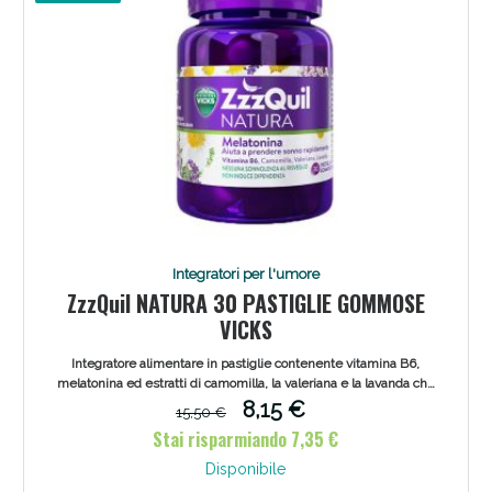
Integratori per l'umore
ZzzQuil NATURA 30 PASTIGLIE GOMMOSE
VICKS
Integratore alimentare in pastiglie contenente vitamina B6,
melatonina ed estratti di camomilla, la valeriana e la lavanda che
aiuta a prendere sonno rapidamente. E' indicato in caso di
8,15 €
15,50 €
insonnia, disturbi del sonno, fatica ad addormentarsi e risvegli
Stai risparmiando 7,35 €
notturni. Efficace anche in caso di jet leg.
Disponibile