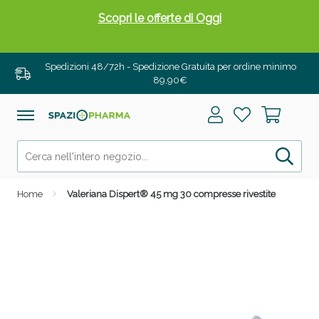
Scopri le offerte di Oggi
Spedizioni 48/72h - Spedizione Gratuita per ordine minimo
89,90€
Home
Valeriana Dispert® 45 mg 30 compresse rivestite
Drenanti e Pancia Piatta: Sconti fino al 55% validi
solo per OGGI!