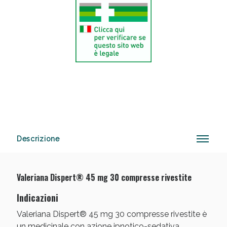
Anticellulite e Fanghi: Sconto fino al 40% valido
oggi!
Descrizione
Valeriana Dispert® 45 mg 30 compresse rivestite
Indicazioni
Valeriana Dispert® 45 mg 30 compresse rivestite è
un medicinale con azione ipnotico-sedativa,