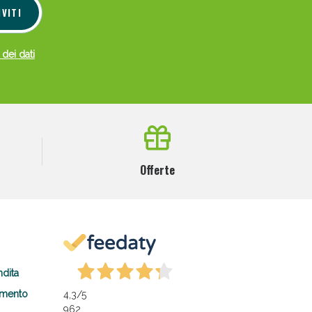
IVITI
 dei dati
Offerte
ndita
amento
4,3
/5
962