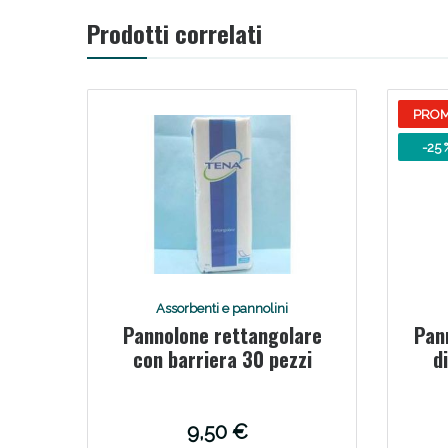
Prodotti correlati
PRO
-25 
Assorbenti e pannolini
Pannolone rettangolare
Pan
con barriera 30 pezzi
d
9,50 €