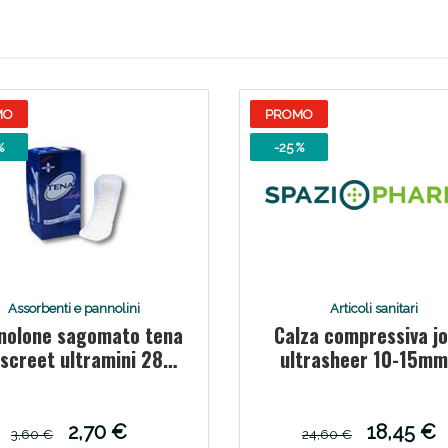
Scopri le offerte di Oggi
MO
PROMO
%
-25 %
Assorbenti e pannolini
Articoli sanitari
nolone sagomato tena
Calza compressiva j
iscreet ultramini 28
ultrasheer 10-15m
pezzi
collant visone 2
2,70 €
18,45 €
3,60 €
24,60 €