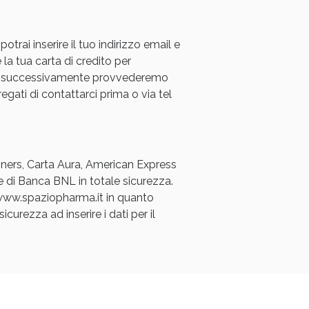
rai inserire il tuo indirizzo email e
 la tua carta di credito per
a e successivamente provvederemo
regati di contattarci prima o via tel
oggi!
Diners, Carta Aura, American Express
e di Banca BNL in totale sicurezza.
a www.spaziopharma.it in quanto
icurezza ad inserire i dati per il