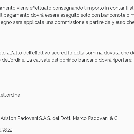
amento viene effettuato consegnando l'importo in contanti al
Sconto fino al 55% disponibile oggi!
Il pagamento dovrà essere eseguito solo con banconote o mon
gno sarà applicata una commissione a partire da 5 euro che s
olo all'atto dell'effettivo accredito della somma dovuta che d
 dell'ordine. La causale del bonifico bancario dovrà riportare:
ll'ordine
ie Urinarie e Prostata: Sconti fino al 45% ogg
iston Padovani S.A.S. del Dott. Marco Padovani & C
05822