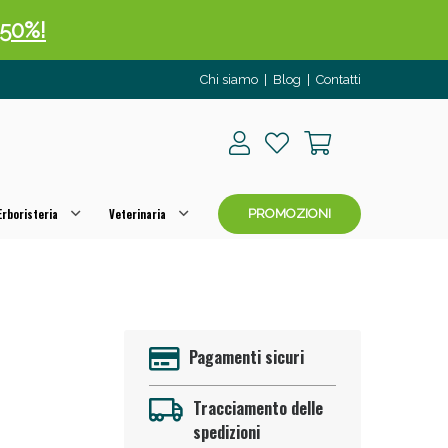
 50%!
Chi siamo
|
Blog
|
Contatti
rboristeria
Veterinaria
PROMOZIONI
oggi!
Pagamenti sicuri
Tracciamento delle
spedizioni