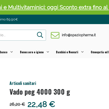
ni e Multivitaminici: oggi Sconto extra fino al
inimo 89,90€
info@spaziopharma.it
 banco
Benessere e igiene
Bambini e Neonati
Omeopatia ed E
cellulite e Fanghi: Sconto fino al 40% valido 
Articoli sanitari
Vado peg 4000 300 g
22,48 €
26,20 €