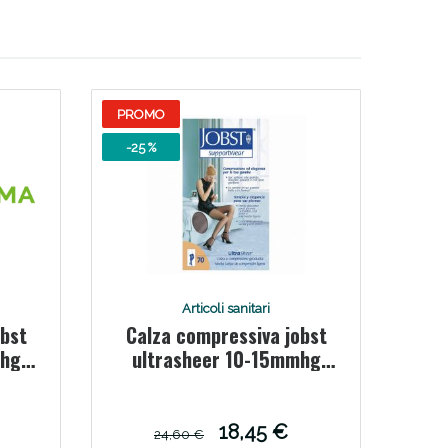
PROMO
-25 %
Articoli sanitari
obst
Calza compressiva jobst
mhg
ultrasheer 10-15mmhg
collant vis3 articolo
797840000400
18,45 €
24,60 €