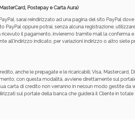
, MasterCard, Postepay e Carta Aura)
yPal, sarai reindirizzato ad una pagina del sito PayPal dove pot
to PayPal oppure potrai, senza alcuna registrazione, utilizzare
a ricevuto il pagamento, invieremo tramite mail la conferm
e all'indirizzo indicato, per variazioni indirizzo o altro siete p
ssere Intestinale: Sconto fino al 55% valido 
edito, anche le prepagate e le ricaricabili, Visa, Mastercard, 
agamento, con questa modalità, avviene direttamente sul portal
a sua carta di credito non verranno in nessun modo gestite d
rizzati sul portale della banca che guiderà il Cliente in totale s