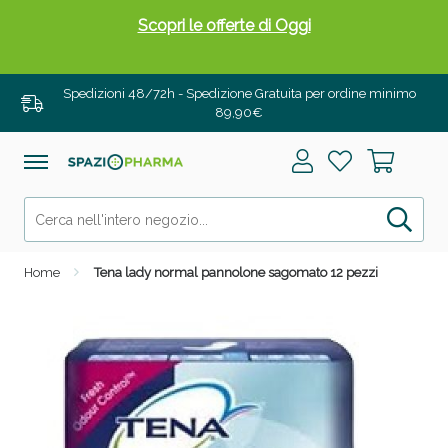
Scopri le offerte di Oggi
Spedizioni 48/72h - Spedizione Gratuita per ordine minimo
89,90€
Home
Tena lady normal pannolone sagomato 12 pezzi
Drenanti e Pancia Piatta: Sconti fino al 55% validi
solo per OGGI!