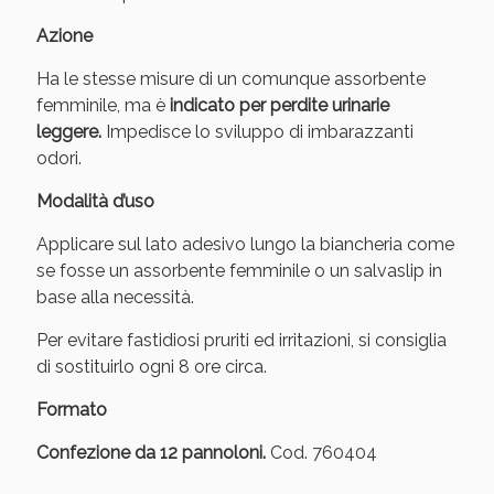
Sconto fino al 55% disponibile oggi!
Azione
Ha le stesse misure di un comunque assorbente
femminile, ma è
indicato per perdite urinarie
leggere.
Impedisce lo sviluppo di imbarazzanti
odori.
Modalità d’uso
Applicare sul lato adesivo lungo la biancheria come
se fosse un assorbente femminile o un salvaslip in
base alla necessità.
Per evitare fastidiosi pruriti ed irritazioni, si consiglia
di sostituirlo ogni 8 ore circa.
Vie Urinarie e Prostata: Sconti fino al 45% oggi!
Formato
Confezione da 12 pannoloni.
Cod. 760404