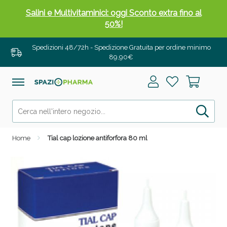
Salini e Multivitaminici: oggi Sconto extra fino al
50%!
Spedizioni 48/72h - Spedizione Gratuita per ordine minimo
89,90€
Home
Tial cap lozione antiforfora 80 ml
Anticellulite e Fanghi: Sconto fino al 40% valido
oggi!