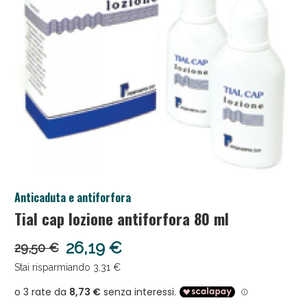
Anticellulite e Fanghi: Sconto fino al 40% valido
Anticaduta e antiforfora
oggi!
Tial cap lozione antiforfora 80 ml
26,19 €
29,50 €
Stai risparmiando 3,31 €