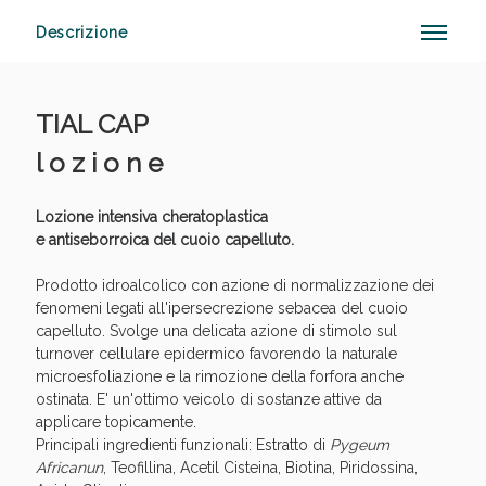
Descrizione
Vie Urinarie e Prostata: Sconti fino al 45% oggi!
TIAL CAP
l o z i o n e
Lozione intensiva cheratoplastica
e antiseborroica del cuoio capelluto.
Prodotto idroalcolico con azione di normalizzazione dei
fenomeni legati all'ipersecrezione sebacea del cuoio
capelluto. Svolge una delicata azione di stimolo sul
turnover cellulare epidermico favorendo la naturale
microesfoliazione e la rimozione della forfora anche
ostinata. E' un'ottimo veicolo di sostanze attive da
applicare topicamente.
Principali ingredienti funzionali: Estratto di
Pygeum
Africanun
, Teofillina, Acetil Cisteina, Biotina, Piridossina,
Benessere Intestinale: Sconto fino al 55% valido