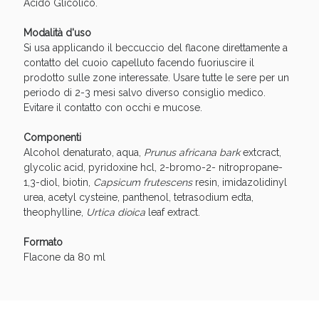
Acido Glicolico.
oggi!
Modalità d'uso
Si usa applicando il beccuccio del flacone direttamente a
contatto del cuoio capelluto facendo fuoriuscire il
prodotto sulle zone interessate. Usare tutte le sere per un
periodo di 2-3 mesi salvo diverso consiglio medico.
Evitare il contatto con occhi e mucose.
Componenti
Alcohol denaturato, aqua,
Prunus africana bark
extcract,
glycolic acid, pyridoxine hcl, 2-bromo-2- nitropropane-
1,3-diol, biotin,
Capsicum frutescens
resin, imidazolidinyl
urea, acetyl cysteine, panthenol, tetrasodium edta,
theophylline,
Urtica dioica
leaf extract.
Formato
Scopri le offerte di Oggi
Flacone da 80 ml