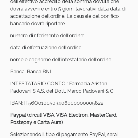
Sconto fino al 55% disponibile oggi!
dell'effettivo accredito della somma dovuta che
dovrà avvenire entro 5 giorni lavorativi dalla data di
accettazione dell'ordine. La causale del bonifico
bancario dovrà riportare:
numero di riferimento dell'ordine:
data di effettuazione dell'ordine
nome e cognome dell'intestatario dell'ordine
Banca: Banca BNL
INTESTATARIO CONTO : Farmacia Ariston
Padovani S.A.S. del Dott. Marco Padovani & C
IBAN: IT56O0100503406000000005822
Vie Urinarie e Prostata: Sconti fino al 45% oggi!
Paypal (circuti VISA, VISA Electron, MasterCard,
Postepay e Carta Aura)
Selezionando il tipo di pagamento PayPal, sarai