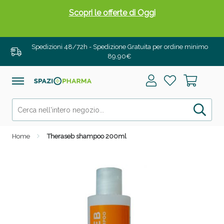
Scopri le offerte di Oggi
Spedizioni 48/72h - Spedizione Gratuita per ordine minimo
89,90€
Home
Theraseb shampoo 200ml
Drenanti e Pancia Piatta: Sconti fino al 55% validi
solo per OGGI!