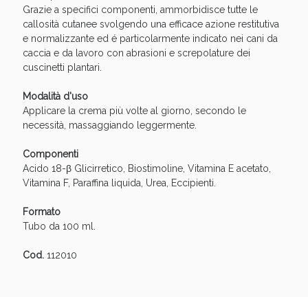
Vie Urinarie e Prostata: Sconti fino al 45% oggi!
Grazie a specifici componenti, ammorbidisce tutte le
callosità cutanee svolgendo una efficace azione restitutiva
e normalizzante ed é particolarmente indicato nei cani da
caccia e da lavoro con abrasioni e screpolature dei
cuscinetti plantari.
Modalità d'uso
Applicare la crema più volte al giorno, secondo le
necessità, massaggiando leggermente.
Componenti
Acido 18-β Glicirretico, Biostimoline, Vitamina E acetato,
Vitamina F, Paraffina liquida, Urea, Eccipienti.
Formato
Tubo da 100 ml.
Benessere Intestinale: Sconto fino al 55% valido
oggi!
Cod.
112010