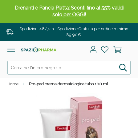
Drenanti e Pancia Piatta: Sconti fino al 55% validi
solo per OGGI!
Spedizioni 48/72h - Spedizione Gratuita per ordine minimo
89,90€
Home
Pro-pad crema dermatologica tubo 100 ml
Salini e Multivitaminici: oggi Sconto extra fino al
50%!