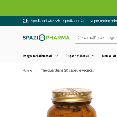
Spedizioni 48/72h - Spedizione Gratuita per ordine m
Integratori Alimentari
Dispositivi Medici
Farmaci da
Home
The guardians 30 capsule vegetali
Drenanti e