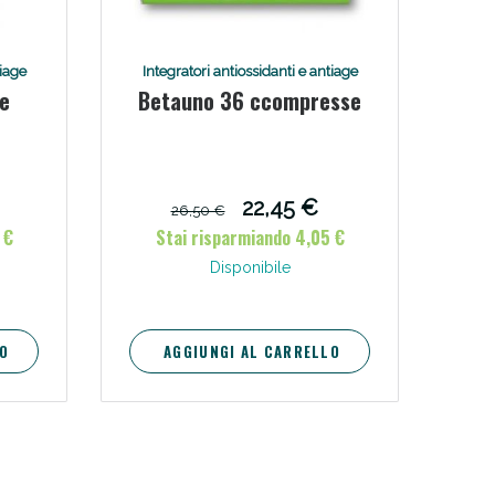
i!
tiage
Integratori antiossidanti e antiage
e
Betauno 36 ccompresse
22,45 €
26,50 €
 €
Stai risparmiando 4,05 €
Disponibile
O
AGGIUNGI AL CARRELLO
oggi!