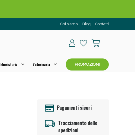
Chi siamo
|
Blog
|
Contatti
rboristeria
Veterinaria
PROMOZIONI
o per OGGI!
Pagamenti sicuri
Tracciamento delle
spedizioni