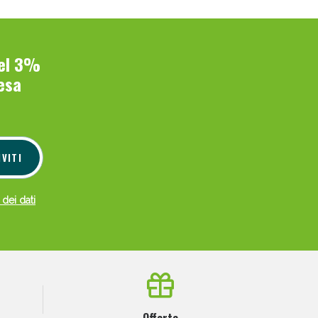
del 3%
esa
IVITI
 dei dati