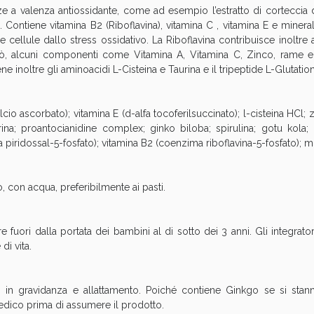
ze a valenza antiossidante, come ad esempio l’estratto di corteccia
cellulite e Fanghi: Sconto fino al 40% valido 
.). Contiene vitamina B2 (Riboflavina), vitamina C , vitamina E e miner
e cellule dallo stress ossidativo. La Riboflavina contribuisce inoltr
, alcuni componenti come Vitamina A, Vitamina C, Zinco, rame e s
e inoltre gli aminoacidi L-Cisteina e Taurina e il tripeptide L-Glutatio
lcio ascorbato); vitamina E (d-alfa tocoferilsuccinato); l-cisteina HCl;
urina; proantocianidine complex; ginko biloba; spirulina; gotu kola; 
piridossal-5-fosfato); vitamina B2 (coenzima riboflavina-5-fosfato); mi
, con acqua, preferibilmente ai pasti.
cellulite e Fanghi: Sconto fino al 40% valido 
 fuori dalla portata dei bambini al di sotto dei 3 anni. Gli integrato
di vita.
 in gravidanza e allattamento. Poiché contiene Ginkgo se si sta
 medico prima di assumere il prodotto.