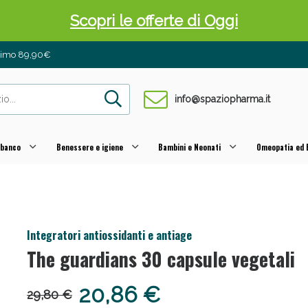
Scopri le offerte di Oggi
inimo 89,90€
info@spaziopharma.it
 banco
Benessere e igiene
Bambini e Neonati
Omeopatia ed E
 Pancia Piatta: Sconti fino al 55% validi sol
Integratori antiossidanti e antiage
The guardians 30 capsule vegetali
20,86 €
29,80 €