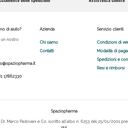
cciamento delle spedizioni
Assistenza cliente
no di aiuto?
Azienda
Servizio clienti
 un nostro
Chi siamo
Condizioni di ve
Contatti
Modalità di pag
Spedizioni e co
fo@spaziopharma.it
Resi e rimborsi
1 17862330
Spaziopharma
r. Marco Padovani e Co, iscritto all'albo n. 6253 del 25/01/2001 pres
qui
.