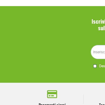
Iscri
su
Desi