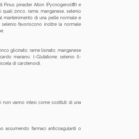
 di Pinus pinaster Aiton (Pycnogenol®) e
oggi!
ali quali zinco, rame, manganese, selenio
e al mantenimento di una pelle normale e
elenio favoriscono inoltre la normale
ne.
 zinco glicinato; rame lisinato; manganese
cardo mariano; l-Glutatione; selenio (l-
scela di carotenoidi.
oggi!
ri non vanno intesi come sostituti di una
nno assumendo farmaci anticoagulanti o