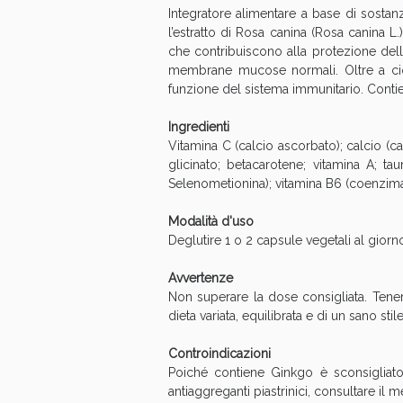
Integratore alimentare a base di sostan
Anti
l’estratto di Rosa canina (Rosa canina L
che contribuiscono alla protezione dell
membrane mucose normali. Oltre a ciò
funzione del sistema immunitario. Contien
Ingredienti
Vitamina C (calcio ascorbato); calcio (ca
glicinato; betacarotene; vitamina A; ta
Selenometionina); vitamina B6 (coenzima 
Modalità d'uso
Deglutire 1 o 2 capsule vegetali al giorno
Avvertenze
Anti
Non superare la dose consigliata. Tenere
dieta variata, equilibrata e di un sano stile 
Controindicazioni
Poiché contiene Ginkgo è sconsigliato
antiaggreganti piastrinici, consultare il