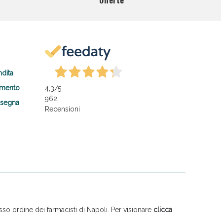
Offerte
ndita
amento
4,3
/5
962
nsegna
Recensioni
so ordine dei farmacisti di Napoli. Per visionare
clicca