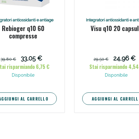
ie Urinarie e Prostata: Sconti fino al 45% ogg
gratori antiossidanti e antiage
Integratori antiossidanti e an
Rebioger q10 60
Visu q10 20 capsul
compresse
33,05 €
24,96 €
39,80 €
29,50 €
tai risparmiando 6,75 €
Stai risparmiando 4,54
Disponibile
Disponibile
AGGIUNGI AL CARRELLO
AGGIUNGI AL CARRELL
ssere Intestinale: Sconto fino al 55% valido 