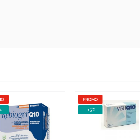
Sconto fino al 55% disponibile oggi!
MO
PROMO
%
-15 %