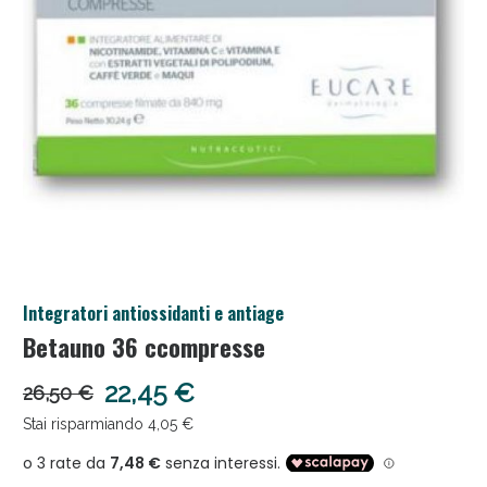
Salini e Multivitaminici: oggi Sconto extra fino al
50%!
Integratori antiossidanti e antiage
Betauno 36 ccompresse
22,45 €
26,50 €
Stai risparmiando 4,05 €
Anticellulite e Fanghi: Sconto fino al 40% valido