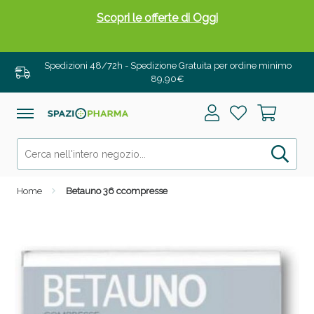
Spedizioni 48/72h - Spedizione Gratuita per ordine minimo
89,90€
Drenanti e Pancia Piatta: Sconti fino al 55% validi
solo per OGGI!
Home
Betauno 36 ccompresse