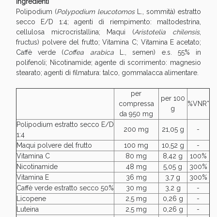
Ingredienti
Polipodium (
Polypodium leucotomos
L., sommità) estratto
secco E/D 1:4; agenti di riempimento: maltodestrina,
cellulosa microcristallina; Maqui (
Aristotelia chilensis
,
fructus) polvere del frutto; Vitamina C; Vitamina E acetato;
Caffè verde (
Coffea arabica
L., semen) e.s. 55% in
polifenoli; Nicotinamide; agente di scorrimento: magnesio
stearato; agenti di filmatura: talco, gommalacca alimentare.
Vie Urinarie e Prostata: Sconti fino al 45% oggi!
per
per 100
compressa
%VNR*
g
da 950 mg
Polipodium estratto secco E/D
200 mg
21,05 g
-
1:4
Maqui polvere del frutto
100 mg
10,52 g
-
Vitamina C
80 mg
8,42 g
100%
Nicotinamide
48 mg
5,05 g
300%
Vitamina E
36 mg
3,7 g
300%
Caffè verde estratto secco 50%
30 mg
3,2 g
-
Licopene
2,5 mg
0,26 g
-
Luteina
2,5 mg
0,26 g
-