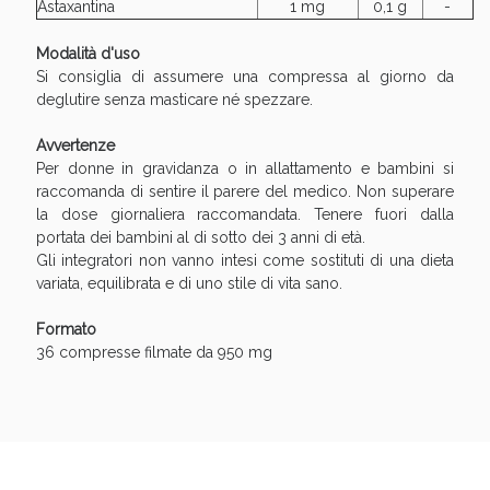
Astaxantina
1 mg
0,1 g
-
Benessere Intestinale: Sconto fino al 55% valido
Modalità d'uso
oggi!
Si consiglia di assumere una compressa al giorno da
deglutire senza masticare né spezzare.
Avvertenze
Per donne in gravidanza o in allattamento e bambini si
raccomanda di sentire il parere del medico. Non superare
la dose giornaliera raccomandata. Tenere fuori dalla
portata dei bambini al di sotto dei 3 anni di età.
Gli integratori non vanno intesi come sostituti di una dieta
variata, equilibrata e di uno stile di vita sano.
Formato
36 compresse filmate da 950 mg
Scopri le offerte di Oggi