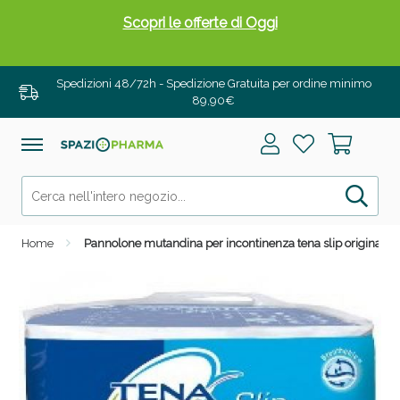
Scopri le offerte di Oggi
Spedizioni 48/72h - Spedizione Gratuita per ordine minimo
89,90€
Home
Pannolone mutandina per incontinenza tena slip original pl
Drenanti e Pancia Piatta: Sconti fino al 55% validi
solo per OGGI!