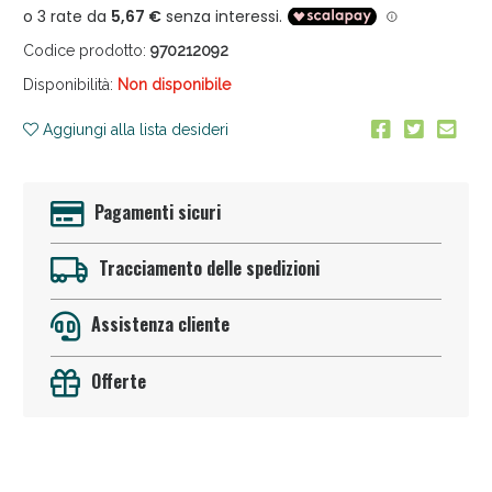
Codice prodotto:
970212092
Disponibilità:
Non disponibile
Aggiungi alla lista desideri
Anticellulite e Fanghi: Sconto fino al 40% valido
Pagamenti sicuri
oggi!
Tracciamento delle spedizioni
Assistenza cliente
Offerte