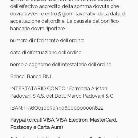
Sconto fino al 55% disponibile oggi!
dell'effettivo accredito della somma dovuta che
dovrà avvenire entro 5 giorni lavorativi dalla data di
accettazione dell'ordine. La causale del bonifico
bancario dovrà riportare:
numero di riferimento dell'ordine:
data di effettuazione dell'ordine
nome e cognome dell'intestatario dell'ordine
Banca: Banca BNL
INTESTATARIO CONTO : Farmacia Ariston
Padovani S.A.S. del Dott. Marco Padovani & C
IBAN: IT56O0100503406000000005822
Vie Urinarie e Prostata: Sconti fino al 45% oggi!
Paypal (circuti VISA, VISA Electron, MasterCard,
Postepay e Carta Aura)