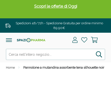
Scopri le offerte di Oggi
Spedizioni 48/72h - Spedizione Gratuita per ordine minimo
89,90€
Home
Pannolone a mutandina assorbente tena silhouette noir l vita
Drenanti e Pancia Piatta: Sconti fino al 55% validi
solo per OGGI!