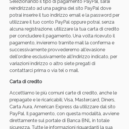
Selezionando il tipo di pagamento PayPal, sarai
reindirizzato ad una pagina del sito PayPal dove
potrai inserire il tuo indirizzo email e la password per
utilizzare il tuo conto PayPal oppure potrai, senza
alcuna registrazione, utilizzare la tua carta di credito
per concludere il pagamento. Una volta ricevuto il
pagamento, invieremo tramite mail la conferma e
successivamente provvederemo all'evasione
dell'ordine esclusivamente all'indirizzo indicato, per
variazioni indirizzo o altro siete pregati di
contattarci prima o via tel o mail.
Benessere Intestinale: Sconto fino al 55% valido
oggi!
Carta di credito
Accettiamo le più comuni carte di credito, anche le
prepagate e le ricaricabili, Visa, Mastercard, Diners,
Carta Aura, American Express da utilizzare dal sito
PayPal. Il pagamento, con questa modalità, avviene
direttamente sul portale di Banca BNL in totale
sicurezza. Tutte le informazioni riguardanti la sua