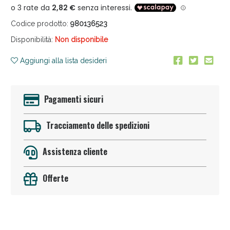
Codice prodotto:
980136523
Disponibilità:
Non disponibile
Aggiungi alla lista desideri
Anticellulite e Fanghi: Sconto fino al 40% valido
Pagamenti sicuri
oggi!
Tracciamento delle spedizioni
Assistenza cliente
Offerte