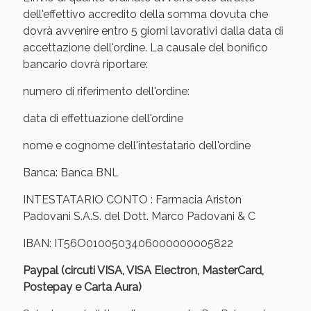
Sconto fino al 55% disponibile oggi!
dell'effettivo accredito della somma dovuta che
dovrà avvenire entro 5 giorni lavorativi dalla data di
accettazione dell'ordine. La causale del bonifico
bancario dovrà riportare:
numero di riferimento dell'ordine:
data di effettuazione dell'ordine
nome e cognome dell'intestatario dell'ordine
Banca: Banca BNL
INTESTATARIO CONTO : Farmacia Ariston
Padovani S.A.S. del Dott. Marco Padovani & C
IBAN: IT56O0100503406000000005822
Vie Urinarie e Prostata: Sconti fino al 45% oggi!
Paypal (circuti VISA, VISA Electron, MasterCard,
Postepay e Carta Aura)