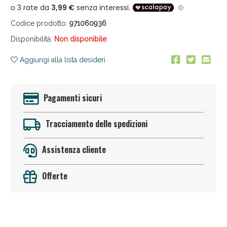
Codice prodotto:
971060936
Disponibilità:
Non disponibile
Aggiungi alla lista desideri
Anticellulite e Fanghi: Sconto fino al 40% valido
Pagamenti sicuri
oggi!
Tracciamento delle spedizioni
Assistenza cliente
Offerte