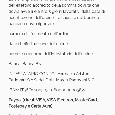
Sconto fino al 55% disponibile oggi!
dell'effettivo accredito della somma dovuta che
dovrà avvenire entro 5 giorni lavorativi dalla data di
accettazione dell'ordine. La causale del bonifico
bancario dovrà riportare:
numero di riferimento dell'ordine:
data di effettuazione dell'ordine
nome e cognome dell'intestatario dell'ordine
Banca: Banca BNL
INTESTATARIO CONTO : Farmacia Ariston
Padovani S.A.S. del Dott. Marco Padovani & C
IBAN: IT56O0100503406000000005822
Vie Urinarie e Prostata: Sconti fino al 45% oggi!
Paypal (circuti VISA, VISA Electron, MasterCard,
Postepay e Carta Aura)