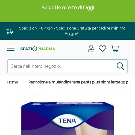
Scopri le offerte di Oggi
Spedizioni 48/72h - Spedizione Gratuita per ordine minimo
89,90€
Home
Pannolone a mutandina tena pants plus night large 12 pezz
Drenanti e Pancia Piatta: Sconti fino al 55% validi
solo per OGGI!