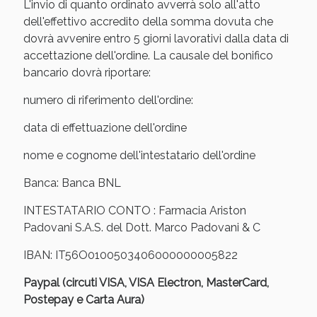
Sconto fino al 55% disponibile oggi!
L'invio di quanto ordinato avverrà solo all'atto
dell'effettivo accredito della somma dovuta che
dovrà avvenire entro 5 giorni lavorativi dalla data di
accettazione dell'ordine. La causale del bonifico
bancario dovrà riportare:
numero di riferimento dell'ordine:
data di effettuazione dell'ordine
nome e cognome dell'intestatario dell'ordine
Banca: Banca BNL
INTESTATARIO CONTO : Farmacia Ariston
Padovani S.A.S. del Dott. Marco Padovani & C
Vie Urinarie e Prostata: Sconti fino al 45% oggi!
IBAN: IT56O0100503406000000005822
Paypal (circuti VISA, VISA Electron, MasterCard,
Postepay e Carta Aura)