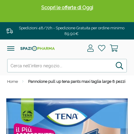
Scopri le offerte di Oggi
Spedizioni 48/72h - Spedizione Gratuita per ordine minimo
89,90€
Home
Pannolone pull up tena pants maxi taglia large 8 pezzi
Drenanti e Pancia Piatta: Sconti fino al 55% validi
solo per OGGI!