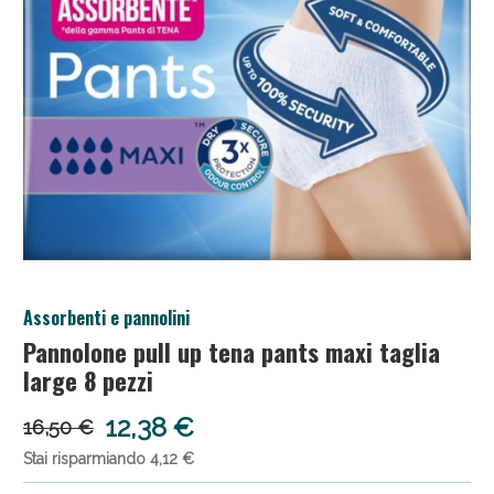
Salini e Multivitaminici: oggi Sconto extra fino al
Assorbenti e pannolini
50%!
Pannolone pull up tena pants maxi taglia
large 8 pezzi
12,38 €
16,50 €
Stai risparmiando 4,12 €