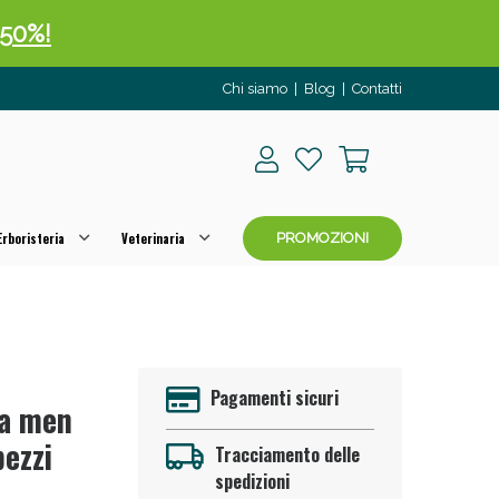
 50%!
Chi siamo
|
Blog
|
Contatti
rboristeria
Veterinaria
PROMOZIONI
oggi!
Pagamenti sicuri
na men
pezzi
Tracciamento delle
spedizioni