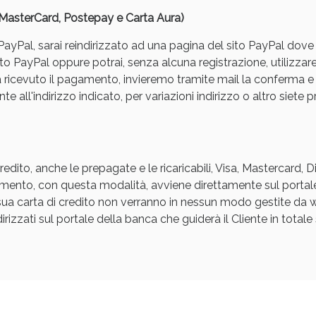
, MasterCard, Postepay e Carta Aura)
yPal, sarai reindirizzato ad una pagina del sito PayPal dove pot
to PayPal oppure potrai, senza alcuna registrazione, utilizzare
a ricevuto il pagamento, invieremo tramite mail la conferm
e all'indirizzo indicato, per variazioni indirizzo o altro siete p
ssere Intestinale: Sconto fino al 55% valido 
edito, anche le prepagate e le ricaricabili, Visa, Mastercard, 
agamento, con questa modalità, avviene direttamente sul portal
a sua carta di credito non verranno in nessun modo gestite d
rizzati sul portale della banca che guiderà il Cliente in totale s