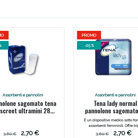
Scopri le offerte di Oggi
MO
PROMO
%
-25 %
Assorbenti e pannolini
Assorbenti e pannolini
nolone sagomato tena
Tena lady normal
iscreet ultramini 28
pannolone sagomato
pezzi
pezzi
È un dispositivo medico sotto fo
assorbenti femminili. Offre tri
protezione da perdite, odori 
2,70 €
2,70 €
3,60 €
3,60 €
sensazione di bagnato, offre