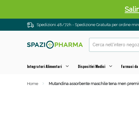
Sali
Spedizioni 48/72h - Spedizione Gratuita per ordine m
Integratori Alimentari
Dispositivi Medici
Farmaci da
Home
Mutandina assorbente maschile tena men premium f
Anti