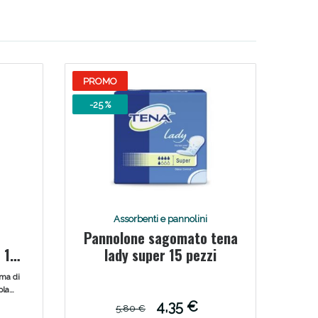
PROMO
-25 %
Assorbenti e pannolini
Pannolone sagomato tena
 12
lady super 15 pezzi
rma di
pla
e
4,35 €
5,80 €
ndo