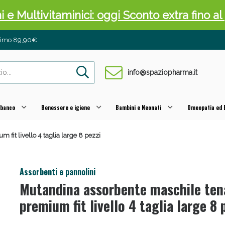
ni e Multivitaminici: oggi Sconto extra fino al
inimo 89,90€
info@spaziopharma.it
 banco
Benessere e igiene
Bambini e Neonati
Omeopatia ed E
it livello 4 taglia large 8 pezzi
cellulite e Fanghi: Sconto fino al 40% valido 
Assorbenti e pannolini
Mutandina assorbente maschile te
premium fit livello 4 taglia large 8 