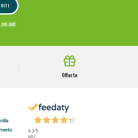
IVITI
 dei dati
Offerte
ndita
amento
4,3
/5
962