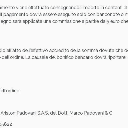
amento viene effettuato consegnando l'importo in contanti al
Sconto fino al 55% disponibile oggi!
Il pagamento dovrà essere eseguito solo con banconote o mon
gno sarà applicata una commissione a partire da 5 euro che s
olo all'atto dell'effettivo accredito della somma dovuta che d
 dell'ordine. La causale del bonifico bancario dovrà riportare:
ll'ordine
ie Urinarie e Prostata: Sconti fino al 45% ogg
iston Padovani S.A.S. del Dott. Marco Padovani & C
05822