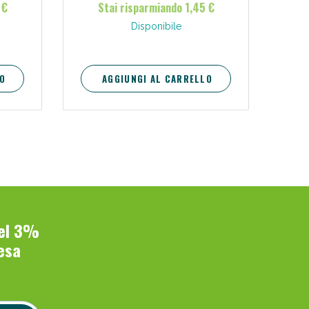
 €
Stai risparmiando 1,45 €
one.
gere.
Disponibile
O
AGGIUNGI AL CARRELLO
del 3%
esa