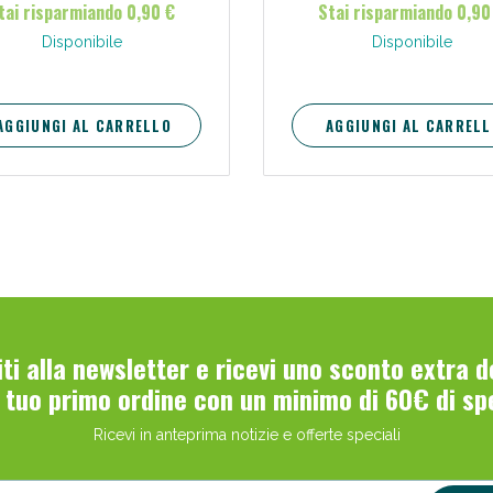
tai risparmiando 0,90 €
Stai risparmiando 0,90
discrezione, comfort e protezi
Indicato per perdite urinarie leg
Disponibile
Disponibile
AGGIUNGI AL CARRELLO
AGGIUNGI AL CARRELL
viti alla newsletter e ricevi uno sconto extra 
l tuo primo ordine con un minimo di 60€ di sp
Ricevi in anteprima notizie e offerte speciali