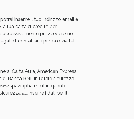
rai inserire il tuo indirizzo email e
 la tua carta di credito per
a e successivamente provvederemo
regati di contattarci prima o via tel
oggi!
Diners, Carta Aura, American Express
e di Banca BNL in totale sicurezza.
a www.spaziopharma.it in quanto
icurezza ad inserire i dati per il