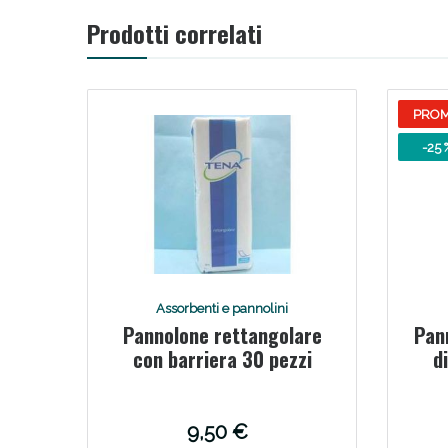
Prodotti correlati
PRO
-25 
Assorbenti e pannolini
Pannolone rettangolare
Pan
con barriera 30 pezzi
d
9,50 €