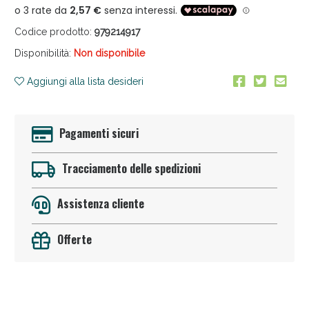
Codice prodotto:
979214917
Disponibilità:
Non disponibile
Aggiungi alla lista desideri
Anticellulite e Fanghi: Sconto fino al 40% valido
Pagamenti sicuri
oggi!
Tracciamento delle spedizioni
Assistenza cliente
Offerte