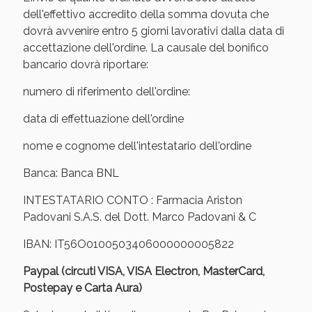
Sconto fino al 55% disponibile oggi!
dell'effettivo accredito della somma dovuta che
dovrà avvenire entro 5 giorni lavorativi dalla data di
accettazione dell'ordine. La causale del bonifico
bancario dovrà riportare:
numero di riferimento dell'ordine:
data di effettuazione dell'ordine
nome e cognome dell'intestatario dell'ordine
Banca: Banca BNL
INTESTATARIO CONTO : Farmacia Ariston
Padovani S.A.S. del Dott. Marco Padovani & C
IBAN: IT56O0100503406000000005822
Vie Urinarie e Prostata: Sconti fino al 45% oggi!
Paypal (circuti VISA, VISA Electron, MasterCard,
Postepay e Carta Aura)