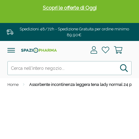
Scopri le offerte di Oggi
Spedizioni 48/72h - Spedizione Gratuita per ordine minimo
89,90€
Home
Assorbente incontinenza leggera tena lady normal 24 pezzi
Drenanti e Pancia Piatta: Sconti fino al 55% validi
solo per OGGI!