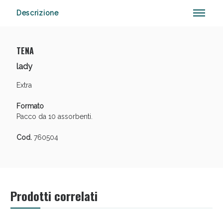
Descrizione
Anticellulite e Fanghi: Sconto fino al 40% valido
TENA
oggi!
lady
Extra
Formato
Pacco da 10 assorbenti.
Cod.
760504
Prodotti correlati