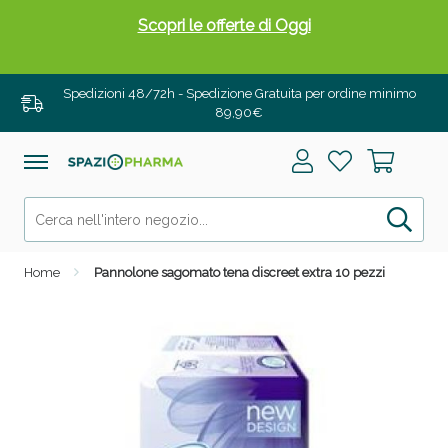
Scopri le offerte di Oggi
Spedizioni 48/72h - Spedizione Gratuita per ordine minimo
89,90€
Home
Pannolone sagomato tena discreet extra 10 pezzi
Drenanti e Pancia Piatta: Sconti fino al 55% validi
solo per OGGI!