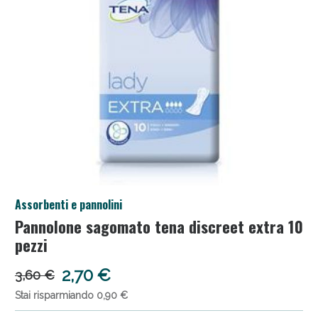
Salini e Multivitaminici: oggi Sconto extra fino al
Assorbenti e pannolini
50%!
Pannolone sagomato tena discreet extra 10
pezzi
2,70 €
3,60 €
Stai risparmiando 0,90 €