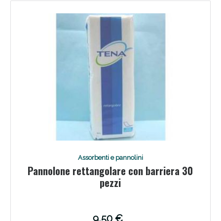
Sconto fino al 55% disponibile oggi!
Assorbenti e pannolini
Pannolone rettangolare con barriera 30
Vie Urinarie e Prostata: Sconti fino al 45% oggi!
pezzi
9,50 €