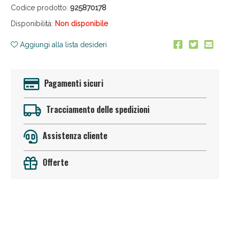
Codice prodotto:
925870178
Disponibilità:
Non disponibile
Aggiungi alla lista desideri
Pagamenti sicuri
Anticellulite e Fanghi: Sconto fino al 40% valido
oggi!
Tracciamento delle spedizioni
Assistenza cliente
Offerte