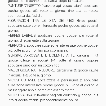
gocce, con il pennello da barba, dopo la rasatura.
oggi!
PUNTURE D'INSETTO (zanzare, api, vespe, tafani): applicare
poche gocce, più volte al giorno, fino alla completa
scomparsa del fastidio.
FISSURAZIONI TRA LE DITA DEI PIEDI (tinea pedis):
applicare sulle zone interessate poche gocce, più volte al
giorno.
HERPES LABIALIS: applicare poche gocce, più volte al
giorno, direttamente sulla lesione.
VERRUCHE: applicare sulle zone interessate poche gocce,
più volte al giorno, fino alla scomparsa.
GENGIVE ARROSSATE E DOLENTI, AFTE: gargarismi (3
gocce diluite in acqua) 2-3 volte al giorno oppure
applicare puro con un cotton fioc.
MAL DI GOLA, RAFFREDDORE: gargarismi (3 gocce diluite
in acqua) 2-3 volte al giorno.
MICOSI CUTANEE (localizzate e periungueali): applicare
Scopri le offerte di Oggi
sulle zone interessate poche gocce, più volte al giorno, e
massaggiare fino a completo assorbimento.
MICOSI VAGINALI: lavande vaginali diluendo 5 gocce in 1
litro di acqua fredda, precedentemente bollita.