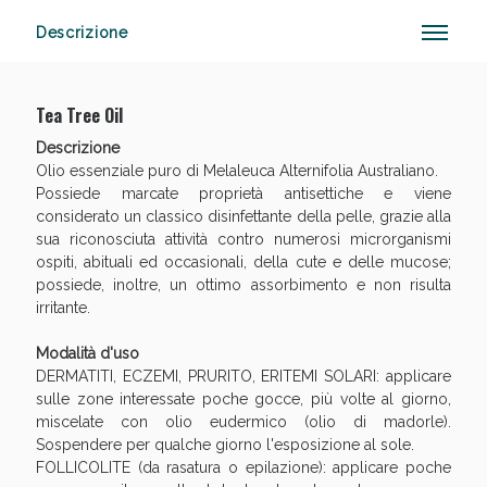
Descrizione
Vie Urinarie e Prostata: Sconti fino al 45% oggi!
Tea Tree Oil
Descrizione
Olio essenziale puro di Melaleuca Alternifolia Australiano.
Possiede marcate proprietà antisettiche e viene
considerato un classico disinfettante della pelle, grazie alla
sua riconosciuta attività contro numerosi microrganismi
ospiti, abituali ed occasionali, della cute e delle mucose;
possiede, inoltre, un ottimo assorbimento e non risulta
irritante.
Modalità d'uso
DERMATITI, ECZEMI, PRURITO, ERITEMI SOLARI: applicare
sulle zone interessate poche gocce, più volte al giorno,
miscelate con olio eudermico (olio di madorle).
Sospendere per qualche giorno l'esposizione al sole.
FOLLICOLITE (da rasatura o epilazione): applicare poche
Benessere Intestinale: Sconto fino al 55% valido