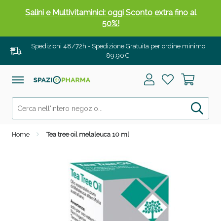
Salini e Multivitaminici: oggi Sconto extra fino al
50%!
Spedizioni 48/72h - Spedizione Gratuita per ordine minimo
89,90€
Home
Tea tree oil melaleuca 10 ml
Anticellulite e Fanghi: Sconto fino al 40% valido
oggi!