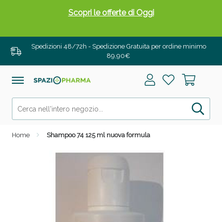
Scopri le offerte di Oggi
Spedizioni 48/72h - Spedizione Gratuita per ordine minimo
89,90€
Home
Shampoo 74 125 ml nuova formula
Drenanti e Pancia Piatta: Sconti fino al 55% validi
solo per OGGI!