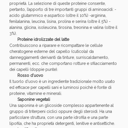
Sconto fino al 55% disponibile oggi!
proprietà. La selezione di queste proteine consente,
pertanto, l’apporto di tre importanti gruppi di aminoacidi: -
acido glutammico e aspartico (oltre il 10%) -arginina,
fenilalanina, leucina, lisina, prolina e serina (oltre il 5%) -
alanina, glicina, isoleucina, tirosina, treonina e valina (oltre il
3%).
Proteine idrolizzate del latte
Contribuiscono a riparare e ricompattare le cellule
cheratogene esterne del capello (cuticola) da
danneggiamenti derivanti da tinture, surriscaldamento,
permanenti, ecc. che comportano rotture e sfilacciamento
dei capelli (doppie punte).
Rosso d'uovo
Il tuorlo d'uovo è un ingrediente tradizionale molto usato
ed efficace per capelli sani e luminosi poichè è fonte di
proteine, vitamine e minerali.
Saponine vegetali
Vie Urinarie e Prostata: Sconti fino al 45% oggi!
Una saponina è un glicoside complesso appartenente al
gruppo di triterpeni ciclici oppure degli steroidi. Ha una
particolare struttura, con una parte idrofila e una parte
lipofila, che ha proprietà detergenti, lenitive e antisettiche.