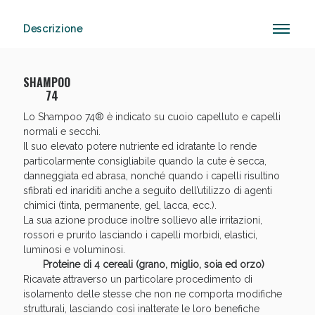
Descrizione
Anticellulite e Fanghi: Sconto fino al 40% valido
oggi!
SHAMPOO
74
Lo Shampoo 74® è indicato su cuoio capelluto e capelli
normali e secchi.
Il suo elevato potere nutriente ed idratante lo rende
particolarmente consigliabile quando la cute è secca,
danneggiata ed abrasa, nonché quando i capelli risultino
sfibrati ed inariditi anche a seguito dell’utilizzo di agenti
chimici (tinta, permanente, gel, lacca, ecc.).
La sua azione produce inoltre sollievo alle irritazioni,
rossori e prurito lasciando i capelli morbidi, elastici,
luminosi e voluminosi.
Proteine di 4 cereali (grano, miglio, soia ed orzo)
Ricavate attraverso un particolare procedimento di
isolamento delle stesse che non ne comporta modifiche
strutturali, lasciando così inalterate le loro benefiche