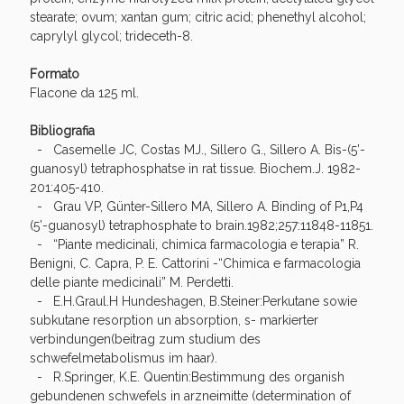
stearate; ovum; xantan gum; citric acid; phenethyl alcohol;
caprylyl glycol; trideceth-8.
Formato
Flacone da 125 ml.
Bibliografia
Scopri le offerte di Oggi
- Casemelle JC, Costas MJ., Sillero G., Sillero A. Bis-(5’-
guanosyl) tetraphosphatse in rat tissue. Biochem.J. 1982-
201:405-410.
- Grau VP, Günter-Sillero MA, Sillero A. Binding of P1,P4
(5’-guanosyl) tetraphosphate to brain.1982;257:11848-11851.
- “Piante medicinali, chimica farmacologia e terapia” R.
Benigni, C. Capra, P. E. Cattorini -“Chimica e farmacologia
delle piante medicinali” M. Perdetti.
- E.H.Graul.H Hundeshagen, B.Steiner:Perkutane sowie
subkutane resorption un absorption, s- markierter
verbindungen(beitrag zum studium des
schwefelmetabolismus im haar).
- R.Springer, K.E. Quentin:Bestimmung des organish
gebundenen schwefels in arzneimitte (determination of