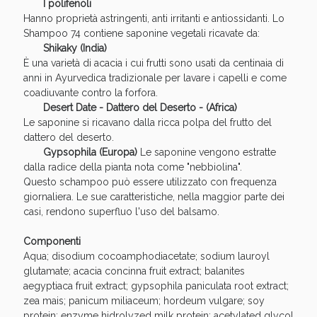
I polifenoli
Hanno proprietà astringenti, anti irritanti e antiossidanti. Lo
Shampoo 74 contiene saponine vegetali ricavate da:
Shikaky (India)
È una varietà di acacia i cui frutti sono usati da centinaia di
anni in Ayurvedica tradizionale per lavare i capelli e come
coadiuvante contro la forfora.
Desert Date - Dattero del Deserto - (Africa)
Le saponine si ricavano dalla ricca polpa del frutto del
dattero del deserto.
Gypsophila (Europa)
Le saponine vengono estratte
dalla radice della pianta nota come "nebbiolina".
Benessere Intestinale: Sconto fino al 55% valido
Questo schampoo può essere utilizzato con frequenza
oggi!
giornaliera. Le sue caratteristiche, nella maggior parte dei
casi, rendono superfluo l'uso del balsamo.
Componenti
Aqua; disodium cocoamphodiacetate; sodium lauroyl
glutamate; acacia concinna fruit extract; balanites
aegyptiaca fruit extract; gypsophila paniculata root extract;
zea mais; panicum miliaceum; hordeum vulgare; soy
protein; enzyme hidrolyzed milk protein; acetylated glycol