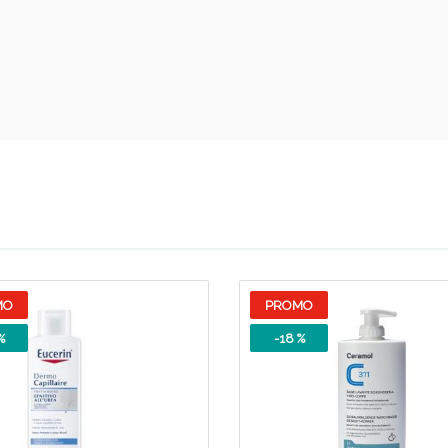
Sconto fino al 55% disponibile oggi!
MO
PROMO
%
-18 %