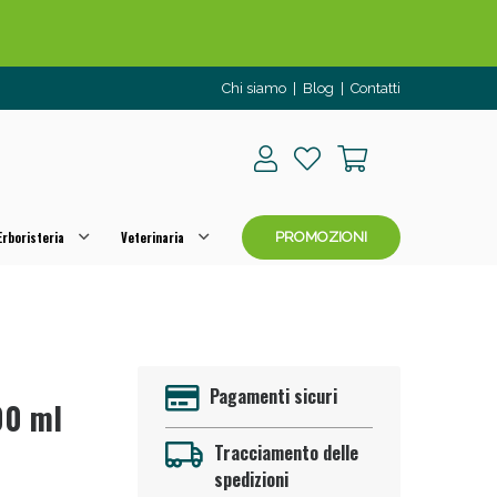
Chi siamo
|
Blog
|
Contatti
rboristeria
Veterinaria
PROMOZIONI
o per OGGI!
Pagamenti sicuri
00 ml
Tracciamento delle
spedizioni