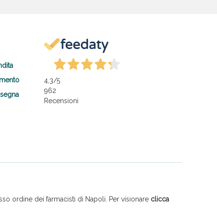
ndita
amento
4,3
/5
962
nsegna
Recensioni
so ordine dei farmacisti di Napoli. Per visionare
clicca