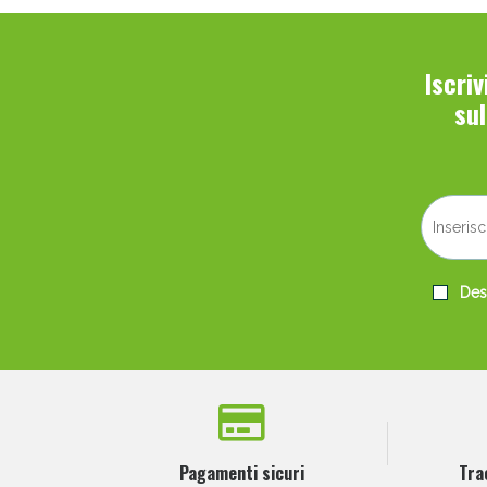
Iscri
su
Desi
Pagamenti sicuri
Tra