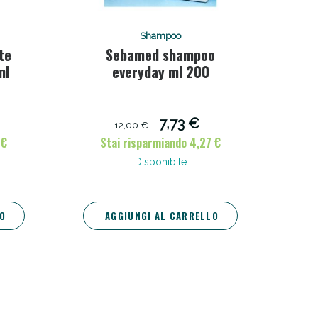
i!
Shampoo
te
Sebamed shampoo
ml
everyday ml 200
7,73 €
12,00 €
 €
Stai risparmiando 4,27 €
Disponibile
O
AGGIUNGI AL CARRELLO
oggi!