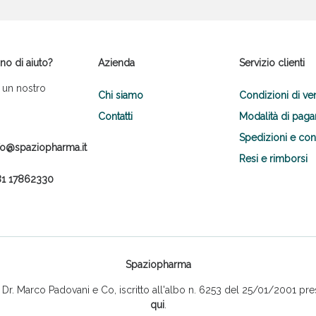
no di aiuto?
Azienda
Servizio clienti
 un nostro
Chi siamo
Condizioni di ve
Contatti
Modalità di pag
Spedizioni e co
fo@spaziopharma.it
Resi e rimborsi
1 17862330
Spaziopharma
r. Marco Padovani e Co, iscritto all'albo n. 6253 del 25/01/2001 pres
qui
.