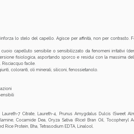
cellulite e Fanghi: Sconto fino al 40% valido 
rinforza lo stelo del capello. Agisce per affinità, non per contrasto. F
 cuoio capelluto sensibile o sensibilizzato da fenomeni irritativi (der
tersione fisiologica, asportando sporco e residui con la massima deli
 Risciacquo facile.
ti, coloranti, oli minerali, siliconi, fenossietanolo.
nazioni
ensibili
cellulite e Fanghi: Sconto fino al 40% valido 
 Laureth-7 Citrate, Laureth-4, Prunus Amygdalus Dulcis (Sweet Almo
olamine, Cocamide Dea, Oryza Sativa (Rice) Bran Oil, Tocopheryl 
d Rice Protein, Bha, Tetrasodium EDTA, Linalool.