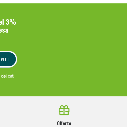
del 3%
esa
IVITI
 dei dati
Offerte