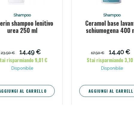
ie Urinarie e Prostata: Sconti fino al 45% ogg
Shampoo
Shampoo
erin shampoo lenitivo
Ceramol base lavan
urea 250 ml
schiumogena 400 
14,49 €
14,40 €
23,50 €
17,50 €
tai risparmiando 9,01 €
Stai risparmiando 3,10
Disponibile
Disponibile
AGGIUNGI AL CARRELLO
AGGIUNGI AL CARRELL
ssere Intestinale: Sconto fino al 55% valido 