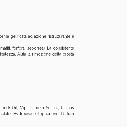
oggi!
orma gelificata ad azione ristrutturante e
matiti, forfora, seborrea). La consistente
catezza. Aiuta la rimozione della crosta
oggi!
nd) Oil, Mipa-Laureth Sulfate, Ricinus
Acetate, Hydroxyace Tophenone, Parfum