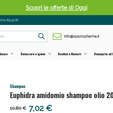
Scopri le offerte di Oggi
inimo 89,90€
info@spaziopharma.it
 banco
Benessere e igiene
Bambini e Neonati
Omeopatia ed E
 Pancia Piatta: Sconti fino al 55% validi sol
Shampoo
Euphidra amidomio shampoo olio 2
7,02 €
10,80 €