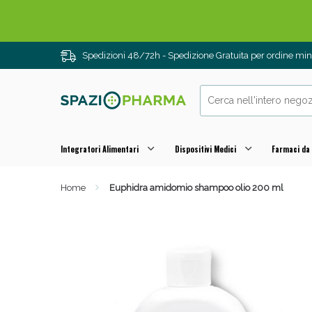
Spedizioni 48/72h - Spedizione Gratuita per ordine m
Integratori Alimentari
Dispositivi Medici
Farmaci da
Home
Euphidra amidomio shampoo olio 200 ml
Drenanti e