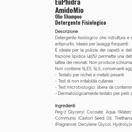
EuPhidra
AmidoMio
Anti
Olio Shampoo
Detergente Fisiologico
Descrizione
Detergente fisiologico che ristruttura e 
antiprurito. Ideale per lavaggi frequenti.
È ideale per la pulizia dei capelli e del
frazione lipidica (45%) permette una de
lattea dei neonati. Non produce schiuma.
Non contiene SLES, SLS, conservanti aggiun
- Testato per nichel e metalli pesanti
- Test di non irritabilità cutanea
- Test microbiologici: libera da contami
- Dermatologicamente testato per pelli s
Anti
Ingredienti
Peg-7 Glyceryl Cocoate, Aqua (Water),
Communis (Castor) Seed Oil, Triethan
(Fragrance), Decylene Glycol, Hydrolyze