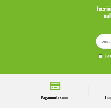
Iscri
su
Desi
Pagamenti sicuri
Tra