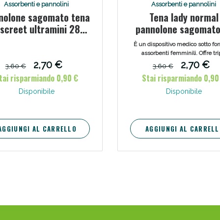
Assorbenti e pannolini
Assorbenti e pannolini
ssere Intestinale: Sconto fino al 55% valido 
nolone sagomato tena
Tena lady normal
iscreet ultramini 28
pannolone sagomato
pezzi
pezzi
È un dispositivo medico sotto fo
assorbenti femminili. Offre tri
protezione da perdite, odori 
2,70 €
2,70 €
3,60 €
3,60 €
sensazione di bagnato, offre
tai risparmiando 0,90 €
Stai risparmiando 0,90
discrezione, comfort e protezi
Indicato per perdite urinarie leg
Disponibile
Disponibile
AGGIUNGI AL CARRELLO
AGGIUNGI AL CARRELL
Scopri le offerte di Oggi