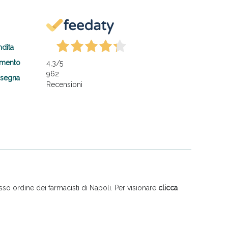
ndita
amento
4,3
/5
962
nsegna
Recensioni
so ordine dei farmacisti di Napoli. Per visionare
clicca