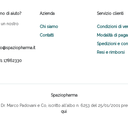
no di aiuto?
Azienda
Servizio clienti
 un nostro
Chi siamo
Condizioni di ve
Contatti
Modalità di pag
Spedizioni e co
fo@spaziopharma.it
Resi e rimborsi
1 17862330
Spaziopharma
r. Marco Padovani e Co, iscritto all'albo n. 6253 del 25/01/2001 pres
qui
.