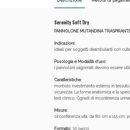
Descrizione
Metodi di pagame
Anti
Serenity Soft Dry
PANNOLONE MUTANDINA TRASPIRANTE
Indicazioni:
ideali per soggetti deambulanti con cute
Posologia e Modalità d'uso:
i pannoloni sagomati devono essere utiliz
Caratteristiche:
morbido rivestimento esterno in tessuto n
sicurezza. La forma anatomica e la speci
test clinico. Ggradi di incontinenza urina
Misure:
circonferenza vita: da 80 cm a 115 cm; 
Formato:
30 pezzi.