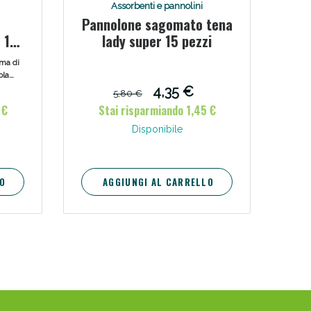
Assorbenti e pannolini
oggi!
Pannolone sagomato tena
 12
lady super 15 pezzi
rma di
pla
e
4,35 €
5,80 €
ndo
 €
Stai risparmiando 1,45 €
one.
gere.
Disponibile
O
AGGIUNGI AL CARRELLO