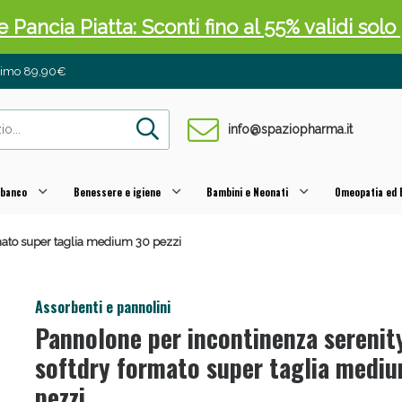
 Pancia Piatta: Sconti fino al 55% validi sol
inimo 89,90€
info@spaziopharma.it
 banco
Benessere e igiene
Bambini e Neonati
Omeopatia ed E
mato super taglia medium 30 pezzi
ni e Multivitaminici: oggi Sconto extra fino al
Assorbenti e pannolini
Pannolone per incontinenza serenit
softdry formato super taglia medi
pezzi