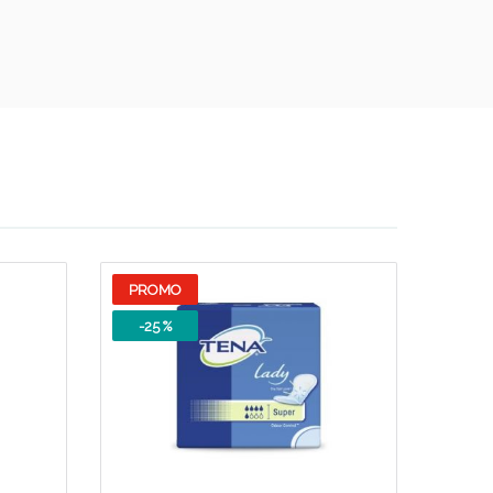
i!
PROMO
-25 %