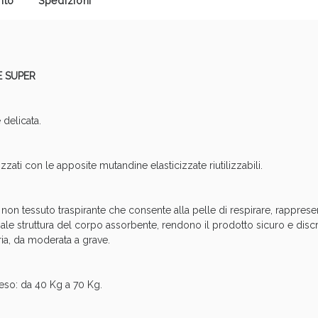
nto
Spedizioni
cellulite e Fanghi: Sconto fino al 40% valido 
 SUPER
 delicata.
zati con le apposite mutandine elasticizzate riutilizzabili.
on tessuto traspirante che consente alla pelle di respirare, rappresent
ale struttura del corpo assorbente, rendono il prodotto sicuro e discr
Sconto fino al 55% disponibile oggi!
ria, da moderata a grave.
peso: da 40 Kg a 70 Kg.