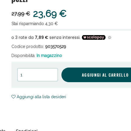
23,69 €
27,99 €
Stai risparmiando 4,30 €
Codice prodotto:
903570529
cellulite e Fanghi: Sconto fino al 40% valido 
Disponibilità:
In magazzino
AGGIUNGI AL CARRELLO
Aggiungi alla lista desideri