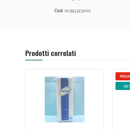
Cod.
00391323000
V
Prodotti correlati
PRO
-25 