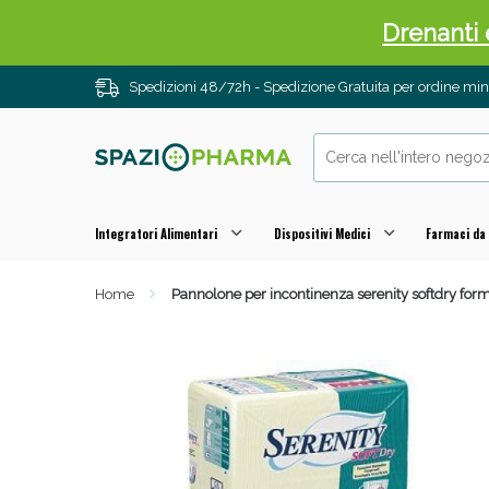
Drenanti e
Spedizioni 48/72h - Spedizione Gratuita per ordine m
Integratori Alimentari
Dispositivi Medici
Farmaci da
Home
Pannolone per incontinenza serenity softdry for
Sali