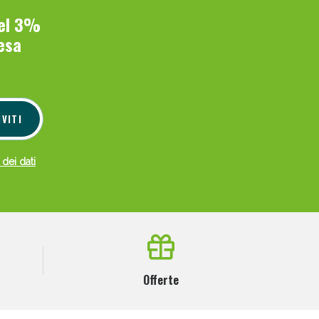
del 3%
esa
IVITI
 dei dati
Offerte