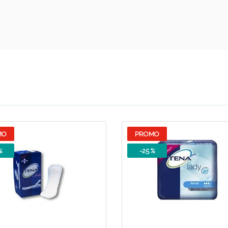
ie Urinarie e Prostata: Sconti fino al 45% ogg
MO
PROMO
%
-25 %