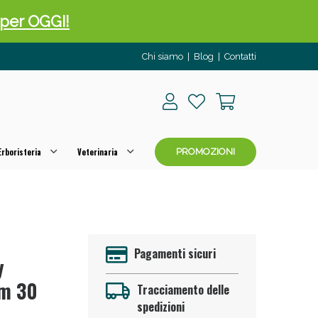
o per OGGI!
Chi siamo
|
Blog
|
Contatti
rboristeria
Veterinaria
PROMOZIONI
 50%!
Pagamenti sicuri
y
um 30
Tracciamento delle
spedizioni