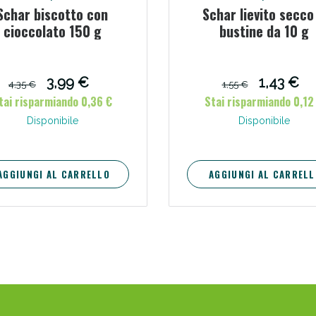
Schar biscotto con
Schar lievito secco
cioccolato 150 g
bustine da 10 g
ssere Intestinale: Sconto fino al 55% valido 
3,99 €
1,43 €
4,35 €
1,55 €
tai risparmiando 0,36 €
Stai risparmiando 0,12
Disponibile
Disponibile
AGGIUNGI AL CARRELLO
AGGIUNGI AL CARRELL
Scopri le offerte di Oggi