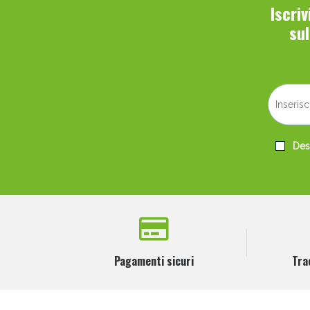
Iscri
su
Desi
Pagamenti sicuri
Tra