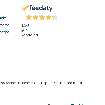
ndita
amento
4,3
/5
962
nsegna
Recensioni
so ordine dei farmacisti di Napoli. Per visionare
clicca