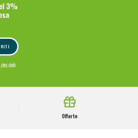
del 3%
esa
IVITI
 dei dati
Offerte