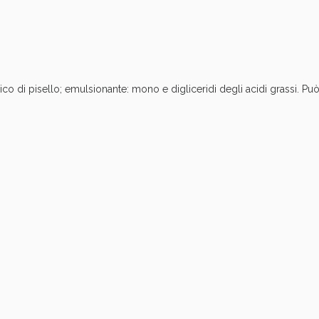
cellulite e Fanghi: Sconto fino al 40% valido 
oteico di pisello; emulsionante: mono e digliceridi degli acidi grassi. Pu
Sconto fino al 55% disponibile oggi!