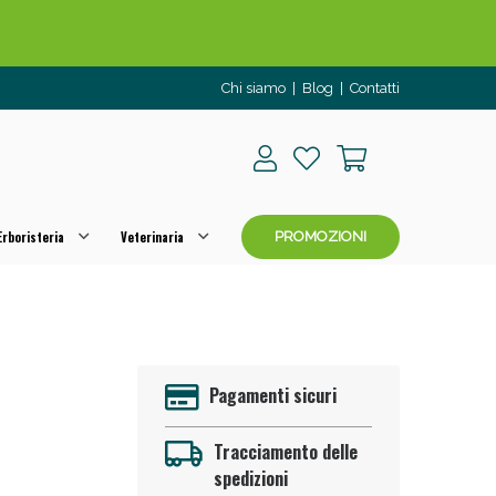
o per OGGI!
Chi siamo
|
Blog
|
Contatti
rboristeria
Veterinaria
PROMOZIONI
Pagamenti sicuri
 50%!
Tracciamento delle
spedizioni