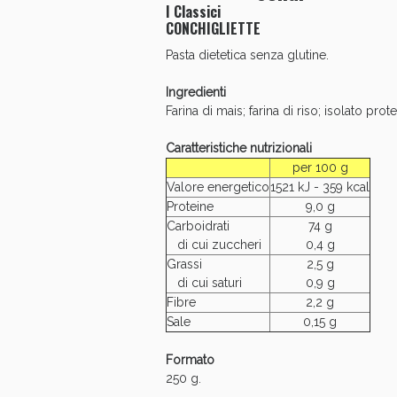
I Classici
CONCHIGLIETTE
Pasta dietetica senza glutine.
Anti
Ingredienti
Farina di mais; farina di riso; isolato pr
Caratteristiche nutrizionali
per 100 g
Valore energetico
1521 kJ - 359 kcal
Proteine
9,0 g
Carboidrati
74 g
di cui zuccheri
0,4 g
Grassi
2,5 g
di cui saturi
0,9 g
Fibre
2,2 g
Sale
0,15 g
Formato
250 g.