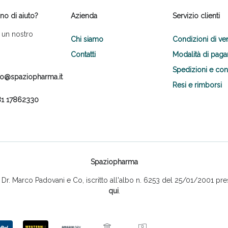
no di aiuto?
Azienda
Servizio clienti
 un nostro
Chi siamo
Condizioni di ve
Contatti
Modalità di pag
Spedizioni e co
fo@spaziopharma.it
Resi e rimborsi
1 17862330
Spaziopharma
r. Marco Padovani e Co, iscritto all'albo n. 6253 del 25/01/2001 pres
qui
.