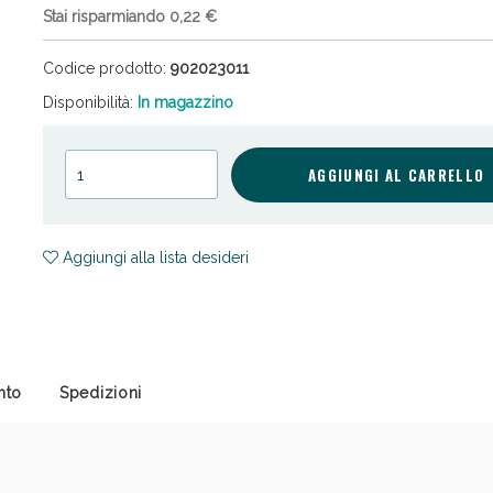
Stai risparmiando 0,22 €
Codice prodotto:
902023011
Disponibilità:
In magazzino
AGGIUNGI AL CARRELLO
cellulite e Fanghi: Sconto fino al 40% valido 
Aggiungi alla lista desideri
nto
Spedizioni