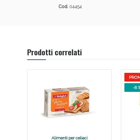
Cod.
04454
Prodotti correlati
V
PRO
-8 
Alimenti per celiaci