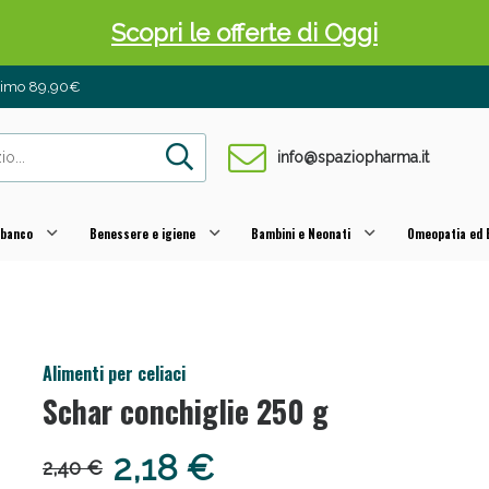
 Pancia Piatta: Sconti fino al 55% validi sol
inimo 89,90€
info@spaziopharma.it
 banco
Benessere e igiene
Bambini e Neonati
Omeopatia ed E
Alimenti per celiaci
Schar conchiglie 250 g
ni e Multivitaminici: oggi Sconto extra fino al
2,18 €
2,40 €