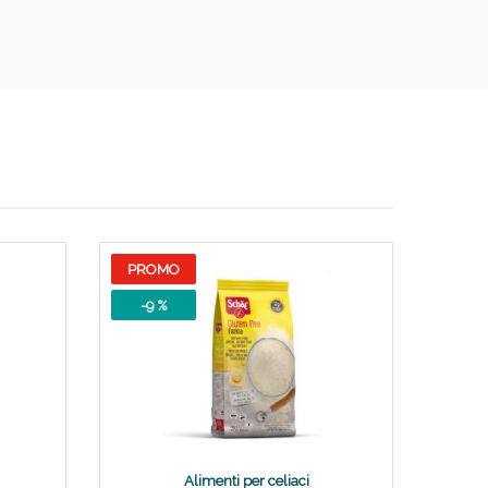
i!
PROMO
-9 %
Alimenti per celiaci