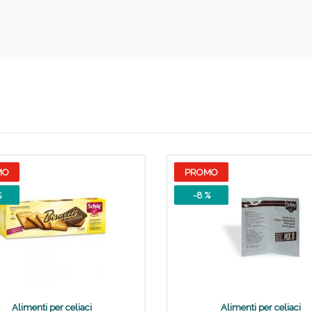
ie Urinarie e Prostata: Sconti fino al 45% ogg
MO
PROMO
%
-8 %
Alimenti per celiaci
Alimenti per celiaci