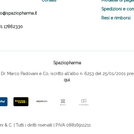
Spedizioni e co
fo@spaziopharma.it
Resi e rimborsi
1 17862330
Spaziopharma
r. Marco Padovani e Co, iscritto all'albo n. 6253 del 25/01/2001 pres
qui
.
 C. | Tutti i diritti riservati | P.IVA 08816911211