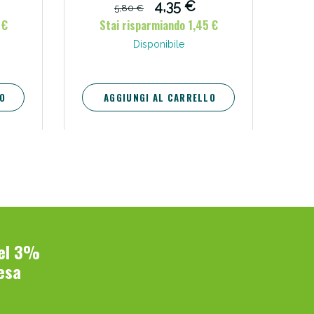
e
4,35 €
5,80 €
ndo
 €
Stai risparmiando 1,45 €
i!
one.
gere.
Disponibile
O
AGGIUNGI AL CARRELLO
oggi!
del 3%
esa