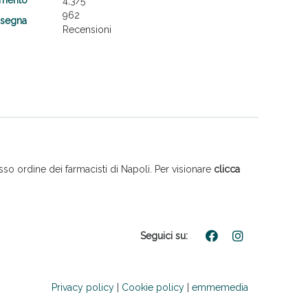
4,3
/5
962
nsegna
Recensioni
so ordine dei farmacisti di Napoli. Per visionare
clicca
Seguici su:
Privacy policy
|
Cookie policy
|
emmemedia