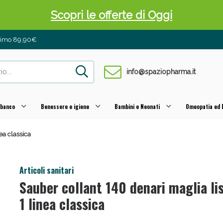
Scopri le offerte di Oggi
inimo 89,90€
info@spaziopharma.it
 banco
Benessere e igiene
Bambini e Neonati
Omeopatia ed E
ea classica
 Pancia Piatta: Sconti fino al 55% validi sol
Articoli sanitari
Sauber collant 140 denari maglia li
1 linea classica