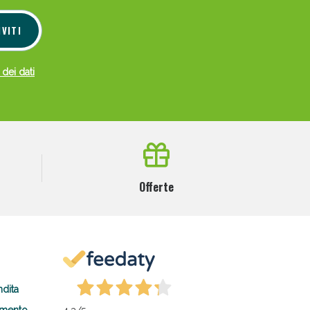
IVITI
 dei dati
Offerte
ndita
amento