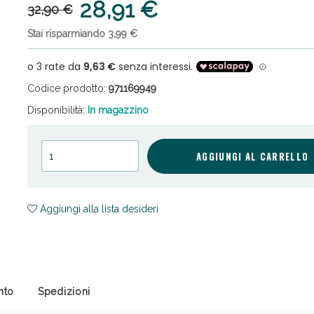
28,91 €
32,90 €
Stai risparmiando 3,99 €
Codice prodotto:
971169949
Disponibilità:
In magazzino
ni e Multivitaminici: oggi Sconto extra fino al
AGGIUNGI AL CARRELLO
Aggiungi alla lista desideri
nto
Spedizioni