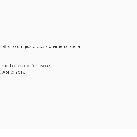
oggi!
to offrono un giusto posizionamento della
to, morbido e confortevole.
 Aprile 2017.
oggi!