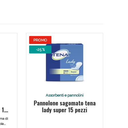
PROMO
-25 %
Assorbenti e pannolini
Pannolone sagomato tena
 12
lady super 15 pezzi
rma di
pla