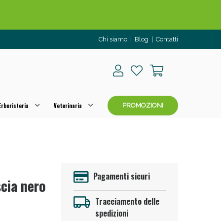
Chi siamo
|
Blog
|
Contatti
rboristeria
Veterinaria
PROMOZIONI
o per OGGI!
Pagamenti sicuri
scia nero
Tracciamento delle
spedizioni