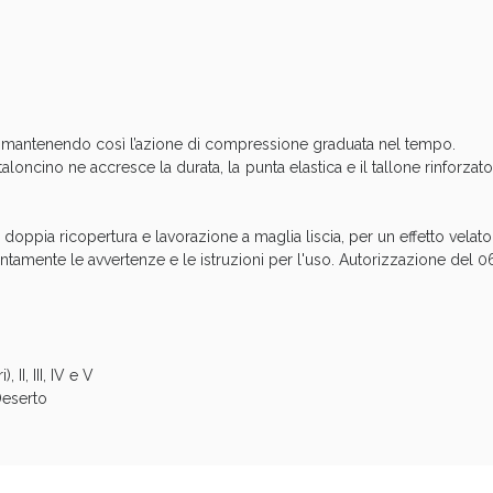
cellulite e Fanghi: Sconto fino al 40% valido 
a, mantenendo così l’azione di compressione graduata nel tempo.
aloncino ne accresce la durata, la punta elastica e il tallone rinforza
con doppia ricopertura e lavorazione a maglia liscia, per un effetto vela
ntamente le avvertenze e le istruzioni per l'uso. Autorizzazione del 06
cellulite e Fanghi: Sconto fino al 40% valido 
 II, III, IV e V
Deserto