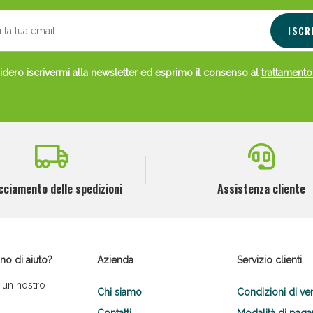
ISCR
dero iscrivermi alla newsletter ed esprimo il consenso al
trattamento
Scopri le offerte di Oggi
cciamento delle spedizioni
Assistenza cliente
no di aiuto?
Azienda
Servizio clienti
 un nostro
Chi siamo
Condizioni di ve
Contatti
Modalità di pag