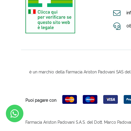
in
08
è un marchio della Farmacia Ariston Padovani SAS del D
Puoi pagare con
Farmacia Ariston Padovani S.A.S. del Dott. Marco Padovani &