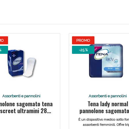
MO
PROMO
%
-25 %
Sconto fino al 55% disponibile oggi!
Assorbenti e pannolini
Assorbenti e pannolini
nolone sagomato tena
Tena lady normal
iscreet ultramini 28
pannolone sagomato
pezzi
pezzi
È un dispositivo medico sotto fo
assorbenti femminili. Offre tri