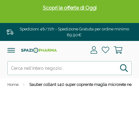
Scopri le offerte di Oggi
Spedizioni 48/72h - Spedizione Gratuita per ordine minimo
89,90€
Home
Sauber collant 140 super coprente maglia microrete nero 4 
Drenanti e Pancia Piatta: Sconti fino al 55% validi
solo per OGGI!