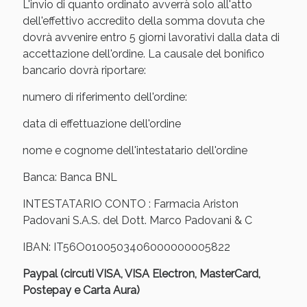
Sconto fino al 55% disponibile oggi!
L'invio di quanto ordinato avverrà solo all'atto
dell'effettivo accredito della somma dovuta che
dovrà avvenire entro 5 giorni lavorativi dalla data di
accettazione dell'ordine. La causale del bonifico
bancario dovrà riportare:
numero di riferimento dell'ordine:
data di effettuazione dell'ordine
nome e cognome dell'intestatario dell'ordine
Banca: Banca BNL
INTESTATARIO CONTO : Farmacia Ariston
Padovani S.A.S. del Dott. Marco Padovani & C
Vie Urinarie e Prostata: Sconti fino al 45% oggi!
IBAN: IT56O0100503406000000005822
Paypal (circuti VISA, VISA Electron, MasterCard,
Postepay e Carta Aura)