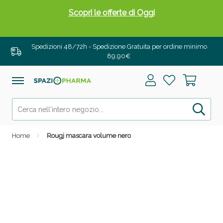
Scopri le offerte di Oggi
Spedizioni 48/72h - Spedizione Gratuita per ordine minimo
89,90€
Home
Rougj mascara volume nero
Drenanti e Pancia Piatta: Sconti fino al 55% validi
solo per OGGI!