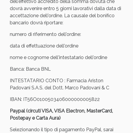
Sconto fino al 55% disponibile oggi!
dell'effettivo accredito della somma dovuta che
dovrà avvenire entro 5 giorni lavorativi dalla data di
accettazione dell'ordine. La causale del bonifico
bancario dovrà riportare:
numero di riferimento dell'ordine:
data di effettuazione dell'ordine
nome e cognome dell'intestatario dell'ordine
Banca: Banca BNL
INTESTATARIO CONTO : Farmacia Ariston
Padovani S.A.S. del Dott. Marco Padovani & C
IBAN: IT56O0100503406000000005822
Vie Urinarie e Prostata: Sconti fino al 45% oggi!
Paypal (circuti VISA, VISA Electron, MasterCard,
Postepay e Carta Aura)
Selezionando il tipo di pagamento PayPal, sarai