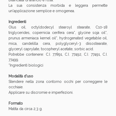
bilanciata di arancio e rosa.
Sconto fino al 55% disponibile oggi!
La sua consistenza morbida e leggera permette
un'applicazione semplice e omogenea.
Ingredienti
Olus oil, octyldodecyl stearoyl stearate, C10-18
triglycerides, copernicia cerifera cera*, glycine soja oil*,
prunus armeniaca kernel oil*, hydrogenated vegetable oil,
mica, candelilla cera, polyglyceryl-3 diisostearate,
glyceryl caprylate, tocopheryl acetate, sorbic acid.
Potrebbe contenere: C.I. 77891, C.I. 77492, C.I. 77491, C.I.
77499.
*Ingredienti biologici
Modalità d'uso
Stendere nella zona contorno occhi per correggere le
occhiaie.
Vie Urinarie e Prostata: Sconti fino al 45% oggi!
Applicare su discromie e imperfezioni.
Formato
Matita da circa 2,3 g.