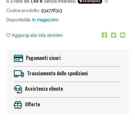
Codice prodotto:
934778313
Disponibilità:
In magazzino
Aggiungi alla lista desideri
Anticellulite e Fanghi: Sconto fino al 40% valido
Pagamenti sicuri
oggi!
Tracciamento delle spedizioni
Assistenza cliente
Offerte