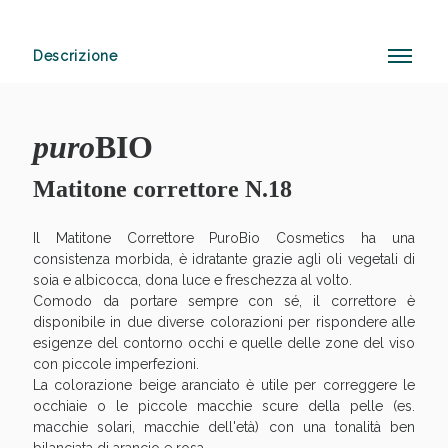
Descrizione
Anticellulite e Fanghi: Sconto fino al 40% valido
oggi!
puro
BIO
Matitone correttore N.18
Il Matitone Correttore PuroBio Cosmetics ha una
consistenza morbida, è idratante grazie agli oli vegetali di
soia e albicocca, dona luce e freschezza al volto.
Comodo da portare sempre con sé, il correttore è
disponibile in due diverse colorazioni per rispondere alle
esigenze del contorno occhi e quelle delle zone del viso
con piccole imperfezioni.
La colorazione beige aranciato è utile per correggere le
occhiaie o le piccole macchie scure della pelle (es.
macchie solari, macchie dell'età) con una tonalità ben