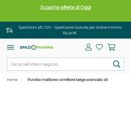
Scopri le offerte di Oggi
Spedizioni 48/72h - Spedizione Gratuita per ordine minimo
89,90€
Home
Purobio matitone correttore beige aranciato 18
Drenanti e Pancia Piatta: Sconti fino al 55% validi
solo per OGGI!