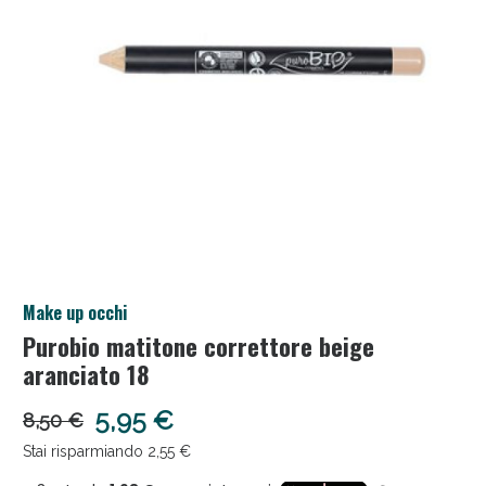
Salini e Multivitaminici: oggi Sconto extra fino al
Make up occhi
50%!
Purobio matitone correttore beige
aranciato 18
5,95 €
8,50 €
Stai risparmiando 2,55 €