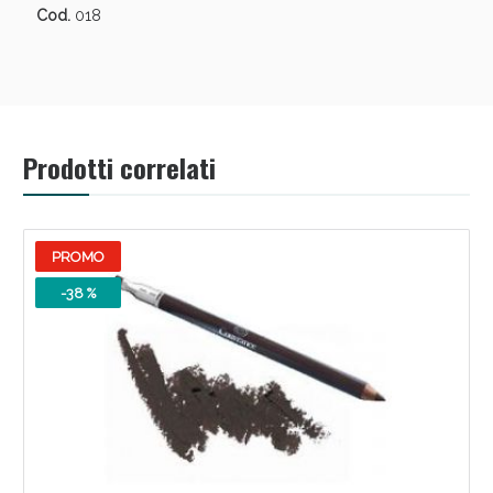
Cod.
018
Prodotti correlati
PROMO
Benessere Intestinale: Sconto fino al 55% valido
-38 %
oggi!