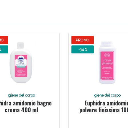
Scopri le offerte di Oggi
MO
PROMO
%
-34 %
Igiene del corpo
Igiene del corpo
hidra amidomio bagno
Euphidra amidomi
crema 400 ml
polvere finissima 10