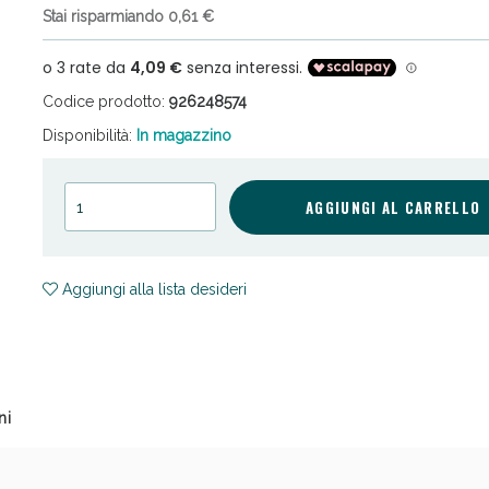
Stai risparmiando 0,61 €
Codice prodotto:
926248574
Disponibilità:
In magazzino
cellulite e Fanghi: Sconto fino al 40% valido 
AGGIUNGI AL CARRELLO
Aggiungi alla lista desideri
ni