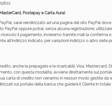
05822
, MasterCard, Postepay e Carta Aura)
yPal, sarai reindirizzato ad una pagina del sito PayPal dove pot
to PayPal oppure potrai, senza alcuna registrazione, utilizzare
a ricevuto il pagamento, invieremo tramite mail la conferm
e all'indirizzo indicato, per variazioni indirizzo o altro siete p
ssere Intestinale: Sconto fino al 55% valido 
edito, anche le prepagate e le ricaricabili, Visa, Mastercard, 
agamento, con questa modalità, avviene direttamente sul portal
a sua carta di credito non verranno in nessun modo gestite d
rizzati sul portale della banca che guiderà il Cliente in totale s