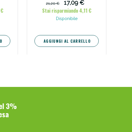
17,09 €
21,20 €
 €
Stai risparmiando 4,11 €
Disponibile
O
AGGIUNGI AL CARRELLO
del 3%
esa