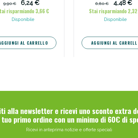
6,24 €
4,48 €
9,90 €
6,80 €
tai risparmiando 3,66 €
Stai risparmiando 2,32
Disponibile
Disponibile
AGGIUNGI AL CARRELLO
AGGIUNGI AL CARRELL
viti alla newsletter e ricevi uno sconto extra 
l tuo primo ordine con un minimo di 60€ di sp
Ricevi in anteprima notizie e offerte speciali