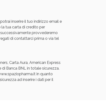
rai inserire il tuo indirizzo email e
 la tua carta di credito per
a e successivamente provvederemo
regati di contattarci prima o via tel
oggi!
Diners, Carta Aura, American Express
e di Banca BNL in totale sicurezza.
a www.spaziopharma.it in quanto
icurezza ad inserire i dati per il