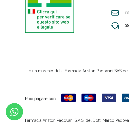
in
08
è un marchio della Farmacia Ariston Padovani SAS del D
Puoi pagare con
Farmacia Ariston Padovani S.A.S. del Dott. Marco Padovani &