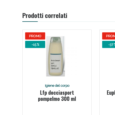
Prodotti correlati
PROMO
PRO
-15 %
-37 
Igiene del corpo
Lfp docciasport
Eup
pompelmo 300 ml