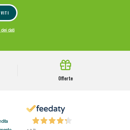
IVITI
 dei dati
Offerte
ndita
amento