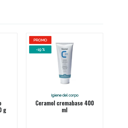
PROMO
-19 %
Igiene del corpo
o
Ceramol cremabase 400
0 g
ml