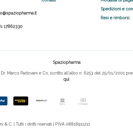
Spedizioni e co
fo@spaziopharma.it
Resi e rimborsi
1 17862330
Spaziopharma
r. Marco Padovani e Co, iscritto all'albo n. 6253 del 25/01/2001 pres
qui
.
 C. | Tutti i diritti riservati | P.IVA 08816911211