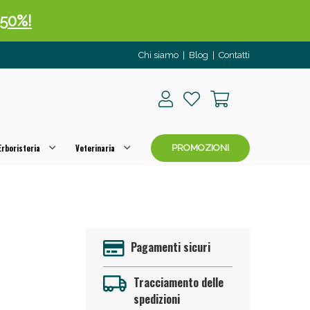
 50%!
Chi siamo
|
Blog
|
Contatti
rboristeria
Veterinaria
PROMOZIONI
oggi!
Pagamenti sicuri
Tracciamento delle
spedizioni