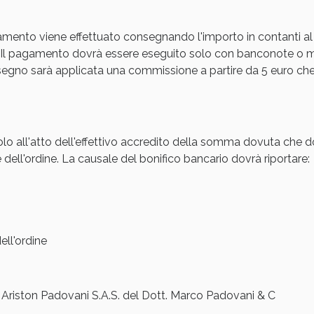
Sconto fino al 55% disponibile oggi!
amento viene effettuato consegnando l'importo in contanti al
Il pagamento dovrà essere eseguito solo con banconote o mon
gno sarà applicata una commissione a partire da 5 euro che s
olo all'atto dell'effettivo accredito della somma dovuta che d
 dell'ordine. La causale del bonifico bancario dovrà riportare:
ie Urinarie e Prostata: Sconti fino al 45% ogg
ll'ordine
iston Padovani S.A.S. del Dott. Marco Padovani & C