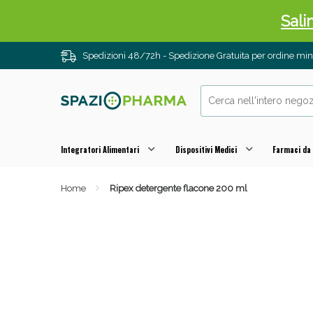
Sali
Spedizioni 48/72h - Spedizione Gratuita per ordine m
Integratori Alimentari
Dispositivi Medici
Farmaci da
Home
Ripex detergente flacone 200 ml
Anti