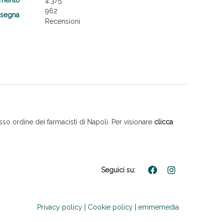
4,3
/5
962
nsegna
Recensioni
so ordine dei farmacisti di Napoli. Per visionare
clicca
Seguici su:
Privacy policy
|
Cookie policy
|
emmemedia