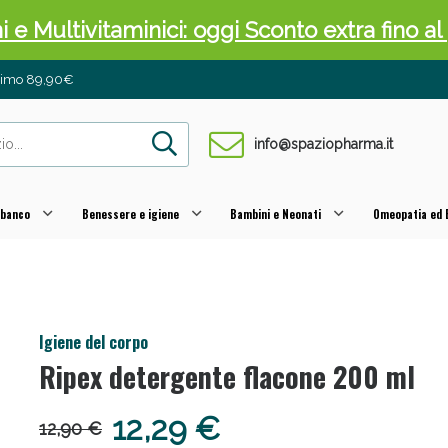
ni e Multivitaminici: oggi Sconto extra fino al
inimo 89,90€
info@spaziopharma.it
 banco
Benessere e igiene
Bambini e Neonati
Omeopatia ed E
cellulite e Fanghi: Sconto fino al 40% valido 
Igiene del corpo
Ripex detergente flacone 200 ml
12,29 €
12,90 €