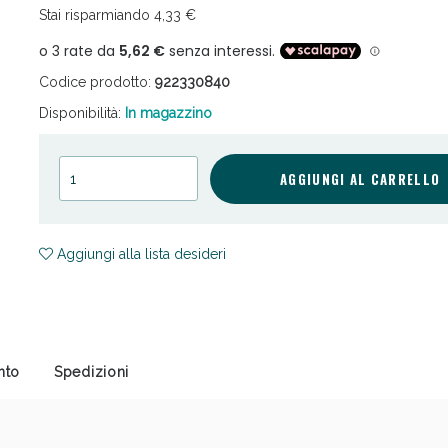
Stai risparmiando 4,33 €
Codice prodotto:
922330840
Disponibilità:
In magazzino
AGGIUNGI AL CARRELLO
cellulite e Fanghi: Sconto fino al 40% valido 
Aggiungi alla lista desideri
nto
Spedizioni