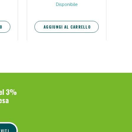
Disponibile
O
AGGIUNGI AL CARRELLO
del 3%
esa
IVITI