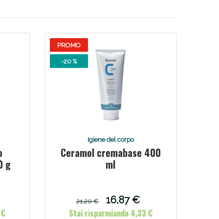
PROMO
-20 %
Igiene del corpo
o
Ceramol cremabase 400
0 g
ml
16,87 €
21,20 €
 €
Stai risparmiando 4,33 €