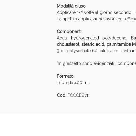
Modalità d'uso
Applicare 1-2 volte al giorno secondo il
La ripetuta applicazione favorisce l’effica
Componenti
Aqua, hydrogenated polydecene,
Bu
cholesterol, stearic acid, palmitamide 
5-ol, polysorbate 60, citric acid, xantha
Bene
*In grassetto sono evidenziati i component
Formato
Tubo da 400 ml.
Cod.
FCCCEC71I