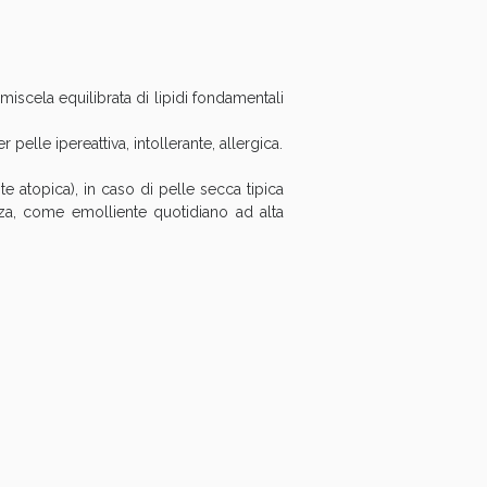
iscela equilibrata di lipidi fondamentali
pelle ipereattiva, intollerante, allergica.
e atopica), in caso di pelle secca tipica
zza, come emolliente quotidiano ad alta
i!