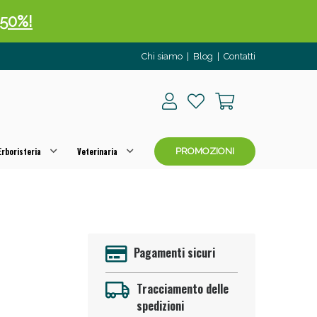
 50%!
Chi siamo
|
Blog
|
Contatti
rboristeria
Veterinaria
PROMOZIONI
oggi!
Pagamenti sicuri
Tracciamento delle
spedizioni