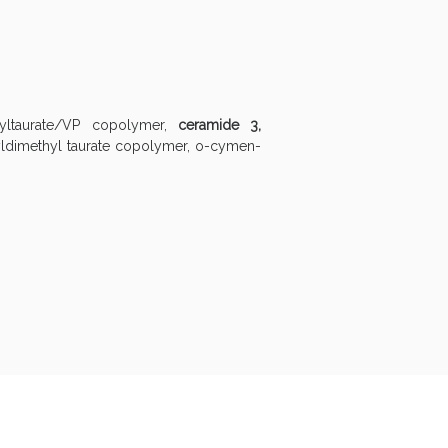
hyltaurate/VP copolymer,
ceramide 3,
oyldimethyl taurate copolymer, o-cymen-
oggi!