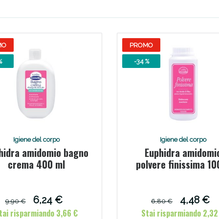
Scopri le offerte di Oggi
MO
PROMO
%
-34 %
Igiene del corpo
Igiene del corpo
hidra amidomio bagno
Euphidra amidomi
crema 400 ml
polvere finissima 10
6,24 €
4,48 €
9,90 €
6,80 €
tai risparmiando 3,66 €
Stai risparmiando 2,32