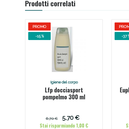
Prodotti correlati
PROMO
PRO
-15 %
-37 
Igiene del corpo
Lfp docciasport
Eup
pompelmo 300 ml
5,70 €
6,70 €
Stai risparmiando 1,00 €
S