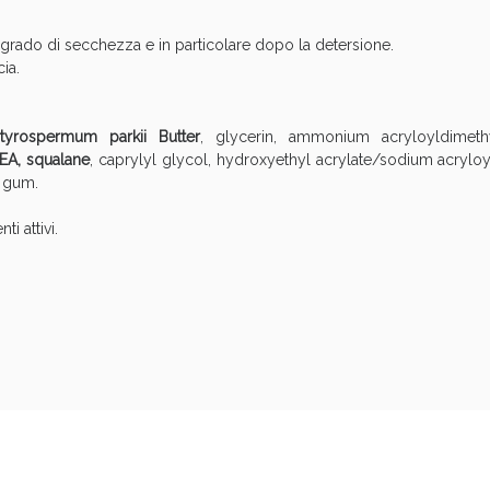
 grado di secchezza e in particolare dopo la detersione.
cia.
tyrospermum parkii Butter
, glycerin, ammonium acryloyldimet
MEA, squalane
, caprylyl glycol, hydroxyethyl acrylate/sodium acryl
n gum.
ssere Intestinale: Sconto fino al 55% valido 
i attivi.