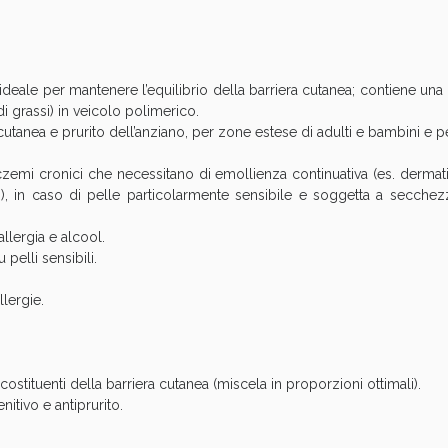
Sconto fino al 55% disponibile oggi!
deale per mantenere l’equilibrio della barriera cutanea; contiene una m
di grassi) in veicolo polimerico.
utanea e prurito dell’anziano, per zone estese di adulti e bambini e per 
emi cronici che necessitano di emollienza continuativa (es. dermatit
to), in caso di pelle particolarmente sensibile e soggetta a secche
llergia e alcool.
pelli sensibili.
llergie.
ie Urinarie e Prostata: Sconti fino al 45% ogg
icostituenti della barriera cutanea (miscela in proporzioni ottimali).
tivo e antiprurito.