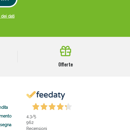
 dei dati
Offerte
ndita
amento
4,3
/5
962
nsegna
Recensioni