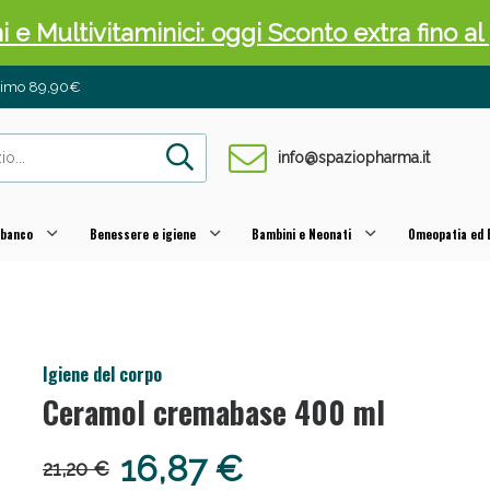
ni e Multivitaminici: oggi Sconto extra fino al
inimo 89,90€
info@spaziopharma.it
 banco
Benessere e igiene
Bambini e Neonati
Omeopatia ed E
cellulite e Fanghi: Sconto fino al 40% valido 
Igiene del corpo
Ceramol cremabase 400 ml
16,87 €
21,20 €