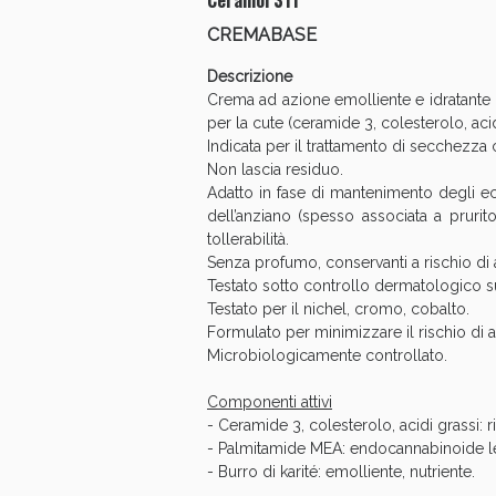
CREMABASE
Descrizione
Crema ad azione emolliente e idratante i
per la cute (ceramide 3, colesterolo, aci
Indicata per il trattamento di secchezza c
Non lascia residuo.
Adatto in fase di mantenimento degli ecz
dell’anziano (spesso associata a pruri
tollerabilità.
Senza profumo, conservanti a rischio di a
Testato sotto controllo dermatologico su 
Testato per il nichel, cromo, cobalto.
Formulato per minimizzare il rischio di a
Microbiologicamente controllato.
V
Componenti attivi
- Ceramide 3, colesterolo, acidi grassi: r
- Palmitamide MEA: endocannabinoide leni
- Burro di karité: emolliente, nutriente.