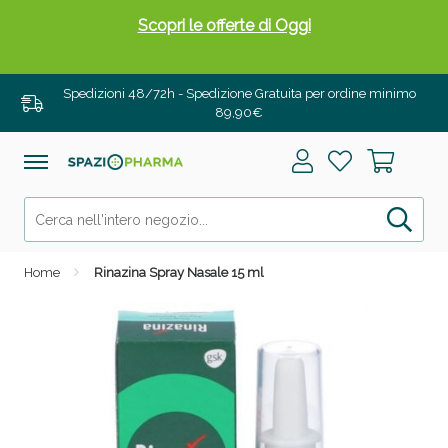
Scopri le offerte di Oggi
Spedizioni 48/72h - Spedizione Gratuita per ordine minimo
89,90€
Home
Rinazina Spray Nasale 15 ml
Drenanti e Pancia Piatta: Sconti fino al 55% validi
solo per OGGI!