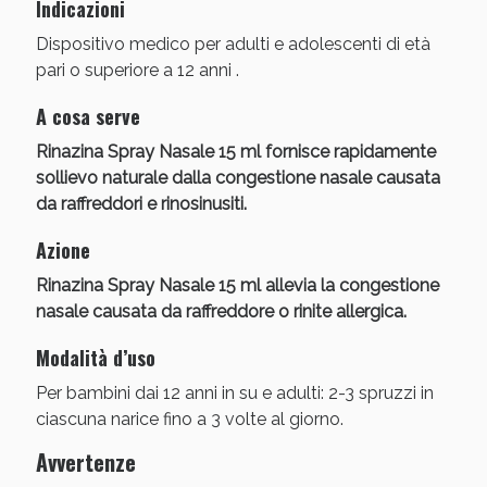
Sconto fino al 55% disponibile oggi!
Indicazioni
Dispositivo medico per adulti e adolescenti di età
pari o superiore a 12 anni .
A cosa serve
Rinazina Spray Nasale 15 ml fornisce rapidamente
sollievo naturale dalla congestione nasale causata
da raffreddori e rinosinusiti.
Azione
Rinazina Spray Nasale 15 ml allevia la congestione
nasale causata da raffreddore o rinite allergica.
Modalità d’uso
Vie Urinarie e Prostata: Sconti fino al 45% oggi!
Per bambini dai 12 anni in su e adulti: 2-3 spruzzi in
ciascuna narice fino a 3 volte al giorno.
Avvertenze