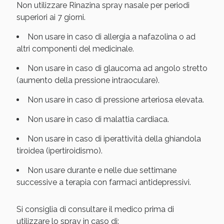
Non utilizzare Rinazina spray nasale per periodi
superiori ai 7 giorni.
Non usare in caso di allergia a nafazolina o ad
altri componenti del medicinale.
Non usare in caso di glaucoma ad angolo stretto
(aumento della pressione intraoculare).
Non usare in caso di pressione arteriosa elevata.
Non usare in caso di malattia cardiaca.
Benessere Intestinale: Sconto fino al 55% valido
oggi!
Non usare in caso di iperattività della ghiandola
tiroidea (ipertiroidismo).
Non usare durante e nelle due settimane
successive a terapia con farmaci antidepressivi.
Si consiglia di consultare il medico prima di
utilizzare lo spray in caso di: