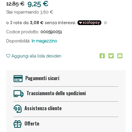
9,25 €
12,85 €
Stai risparmiando 3,60 €
Codice prodotto:
000590051
Disponibilità:
In magazzino
Anticellulite e Fanghi: Sconto fino al 40% valido
Aggiungi alla lista desideri
oggi!
Pagamenti sicuri
Tracciamento delle spedizioni
Assistenza cliente
Offerte