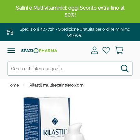
Salini e Multivitaminici: oggi Sconto extra fino al
50%!
Spedizioni 48/72h - Spedizione Gratuita per ordine minimo
89,90€
Home
Rilastil multirepair siero 30m
Anticellulite e Fanghi: Sconto fino al 40% valido
oggi!