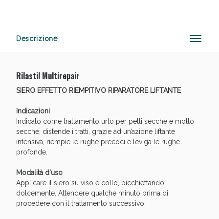
Descrizione
Vie Urinarie e Prostata: Sconti fino al 45% oggi!
Rilastil Multirepair
SIERO EFFETTO RIEMPITIVO RIPARATORE LIFTANTE
Indicazioni
Indicato come trattamento urto per pelli secche e molto
secche, distende i tratti, grazie ad un’azione liftante
intensiva, riempie le rughe precoci e leviga le rughe
profonde.
Modalità d'uso
Applicare il siero su viso e collo, picchiettando
dolcemente. Attendere qualche minuto prima di
procedere con il trattamento successivo.
Benessere Intestinale: Sconto fino al 55% valido