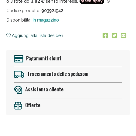
Codice prodotto:
903921942
Disponibilità:
In magazzino
Aggiungi alla lista desideri
Anticellulite e Fanghi: Sconto fino al 40% valido
Pagamenti sicuri
oggi!
Tracciamento delle spedizioni
Assistenza cliente
Offerte