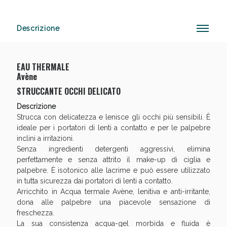
Descrizione
Anticellulite e Fanghi: Sconto fino al 40% valido
oggi!
EAU THERMALE
Avène
STRUCCANTE OCCHI DELICATO
Descrizione
Strucca con delicatezza e lenisce gli occhi più sensibili. È
ideale per i portatori di lenti a contatto e per le palpebre
inclini a irritazioni.
Senza ingredienti detergenti aggressivi, elimina
perfettamente e senza attrito il make-up di ciglia e
palpebre. È isotonico alle lacrime e può essere utilizzato
in tutta sicurezza dai portatori di lenti a contatto.
Arricchito in Acqua termale Avène, lenitiva e anti-irritante,
dona alle palpebre una piacevole sensazione di
freschezza.
La sua consistenza acqua-gel morbida e fluida è