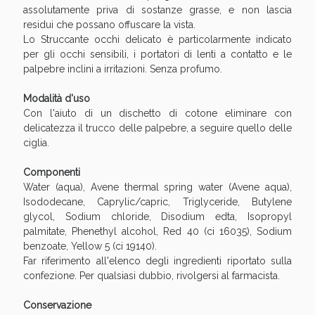
Sconto fino al 55% disponibile oggi!
assolutamente priva di sostanze grasse, e non lascia
residui che possano offuscare la vista.
Lo Struccante occhi delicato è particolarmente indicato
per gli occhi sensibili, i portatori di lenti a contatto e le
palpebre inclini a irritazioni. Senza profumo.
Modalità d'uso
Con l'aiuto di un dischetto di cotone eliminare con
delicatezza il trucco delle palpebre, a seguire quello delle
ciglia.
Componenti
Water (aqua), Avene thermal spring water (Avene aqua),
Isododecane, Caprylic/capric, Triglyceride, Butylene
glycol, Sodium chloride, Disodium edta, Isopropyl
palmitate, Phenethyl alcohol, Red 40 (ci 16035), Sodium
benzoate, Yellow 5 (ci 19140).
Vie Urinarie e Prostata: Sconti fino al 45% oggi!
Far riferimento all'elenco degli ingredienti riportato sulla
confezione. Per qualsiasi dubbio, rivolgersi al farmacista.
Conservazione