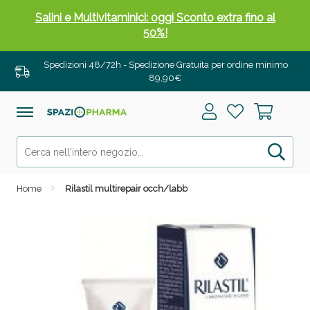
Salini e Multivitaminici: oggi Sconto extra fino al
50%!
Spedizioni 48/72h - Spedizione Gratuita per ordine minimo
89,90€
Home
Rilastil multirepair occh/labb
Anticellulite e Fanghi: Sconto fino al 40% valido
oggi!