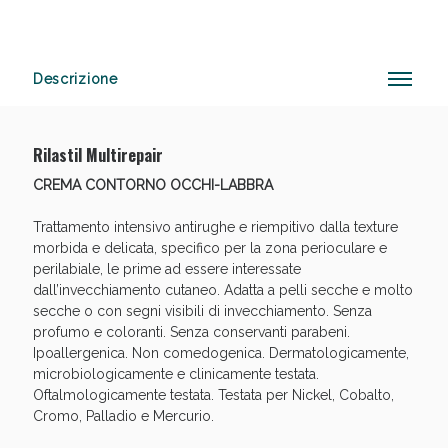
Descrizione
Vie Urinarie e Prostata: Sconti fino al 45% oggi!
Rilastil Multirepair
CREMA CONTORNO OCCHI-LABBRA
Trattamento intensivo antirughe e riempitivo dalla texture
morbida e delicata, specifico per la zona perioculare e
perilabiale, le prime ad essere interessate
dall’invecchiamento cutaneo. Adatta a pelli secche e molto
secche o con segni visibili di invecchiamento. Senza
profumo e coloranti. Senza conservanti parabeni.
Ipoallergenica. Non comedogenica. Dermatologicamente,
microbiologicamente e clinicamente testata.
Oftalmologicamente testata. Testata per Nickel, Cobalto,
Cromo, Palladio e Mercurio.
Benessere Intestinale: Sconto fino al 55% valido