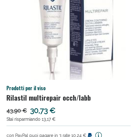
Anticellulite e Fanghi: Sconto fino al 40% valido
Prodotti per il viso
oggi!
Rilastil multirepair occh/labb
30,73 €
43,90 €
Stai risparmiando 13,17 €
con PayPal puoi pagare in 3 rate 10,24 €