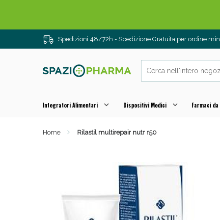
Spedizioni 48/72h - Spedizione Gratuita per ordine m
Integratori Alimentari
Dispositivi Medici
Farmaci da
Home
Rilastil multirepair nutr r50
Drenanti e