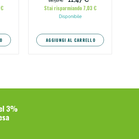
18,50 €
 €
Stai risparmiando 7,03 €
i!
Disponibile
O
AGGIUNGI AL CARRELLO
oggi!
del 3%
esa