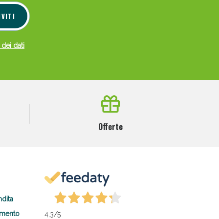
IVITI
 dei dati
Offerte
ndita
amento
4,3
/5