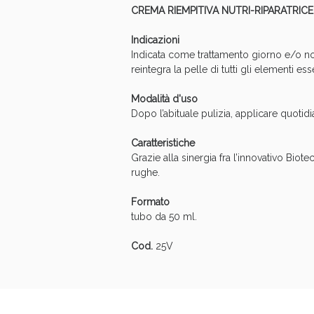
CREMA RIEMPITIVA NUTRI-RIPARATRIC
Anti
Indicazioni
Indicata come trattamento giorno e/o no
reintegra la pelle di tutti gli elementi es
Modalità d'uso
Dopo l’abituale pulizia, applicare quot
Caratteristiche
Grazie alla sinergia fra l’innovativo Bi
rughe.
Formato
tubo da 50 ml.
Anti
Cod.
25V