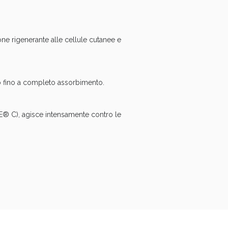
oggi!
ne rigenerante alle cellule cutanee e
o fino a completo assorbimento.
NE® C), agisce intensamente contro le
oggi!