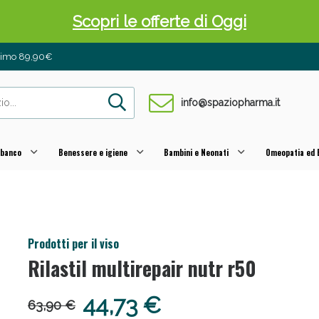
Scopri le offerte di Oggi
inimo 89,90€
info@spaziopharma.it
 banco
Benessere e igiene
Bambini e Neonati
Omeopatia ed E
 Pancia Piatta: Sconti fino al 55% validi sol
Prodotti per il viso
Rilastil multirepair nutr r50
44,73 €
63,90 €