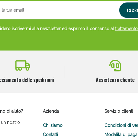
ISCR
dero iscrivermi alla newsletter ed esprimo il consenso al
trattamento
Scopri le offerte di Oggi
cciamento delle spedizioni
Assistenza cliente
no di aiuto?
Azienda
Servizio clienti
 un nostro
Chi siamo
Condizioni di ve
Contatti
Modalità di pag