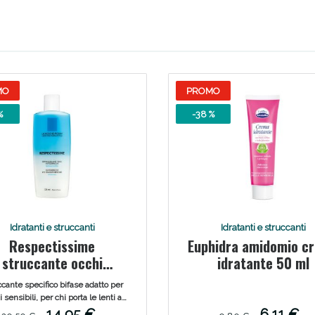
MO
PROMO
%
-38 %
Sconto fino al 55% disponibile oggi!
Idratanti e struccanti
Idratanti e struccanti
Respectissime
Euphidra amidomio c
struccante occhi
idratante 50 ml
erproof bifase 125 ml
cante specifico bifase adatto per
 sensibili, per chi porta le lenti a
ontatto o per chi usa prodotti
14,95 €
6,11 €