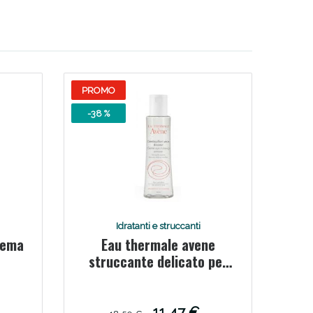
PROMO
-38 %
Idratanti e struccanti
rema
Eau thermale avene
struccante delicato per
occhi 125 ml
11,47 €