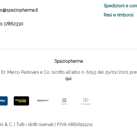
Spedizioni e co
fo@spaziopharma.it
Resi e rimborsi
1 17862330
Spaziopharma
r. Marco Padovani e Co, iscritto all'albo n. 6253 del 25/01/2001 pres
qui
.
 C. | Tutti i diritti riservati | P.IVA 08816911211