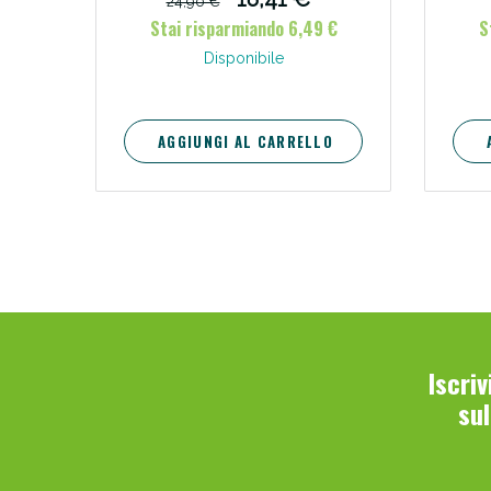
24,90 €
w
Stai risparmiando 6,49 €
S
V
Disponibile
AGGIUNGI AL CARRELLO
Bene
Iscri
su