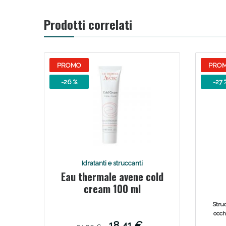
Prodotti correlati
PROMO
PRO
-26 %
-27 
Idratanti e struccanti
Eau thermale avene cold
cream 100 ml
wat
Struc
occhi
c
18,41 €