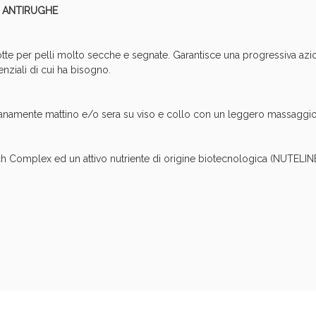
E ANTIRUGHE
cellulite e Fanghi: Sconto fino al 40% valido 
tte per pelli molto secche e segnate. Garantisce una progressiva azio
senziali di cui ha bisogno.
idianamente mattino e/o sera su viso e collo con un leggero massaggi
otech Complex ed un attivo nutriente di origine biotecnologica (NUTELI
cellulite e Fanghi: Sconto fino al 40% valido 