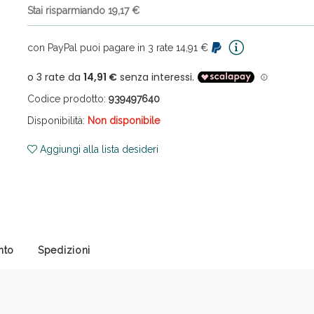
Stai risparmiando 19,17 €
con PayPal puoi pagare in 3 rate 14,91 €
Codice prodotto:
939497640
Disponibilità:
Non disponibile
ni e Multivitaminici: oggi Sconto extra fino al
Aggiungi alla lista desideri
nto
Spedizioni