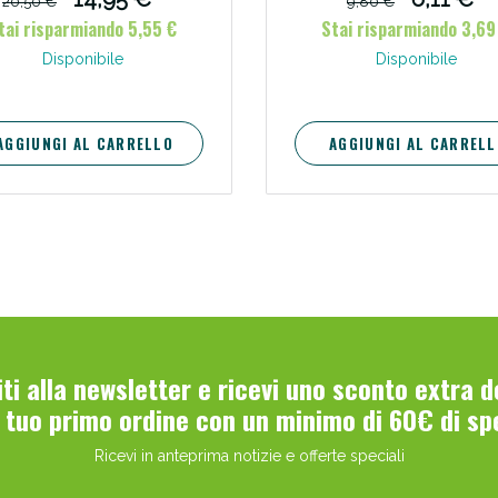
20,50 €
9,80 €
aterproof, dal maquillage più
tai risparmiando 5,55 €
Stai risparmiando 3,69
resistente.
ie Urinarie e Prostata: Sconti fino al 45% ogg
Disponibile
Disponibile
AGGIUNGI AL CARRELLO
AGGIUNGI AL CARRELL
ssere Intestinale: Sconto fino al 55% valido 
viti alla newsletter e ricevi uno sconto extra 
l tuo primo ordine con un minimo di 60€ di sp
Ricevi in anteprima notizie e offerte speciali