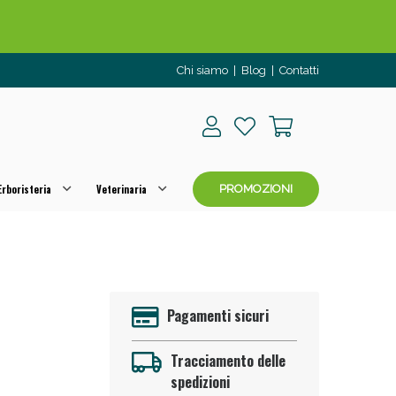
Chi siamo
|
Blog
|
Contatti
rboristeria
Veterinaria
PROMOZIONI
o per OGGI!
Pagamenti sicuri
Tracciamento delle
spedizioni