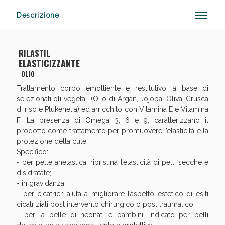
Descrizione
Anticellulite e Fanghi: Sconto fino al 40% valido
RILASTIL
oggi!
ELASTICIZZANTE
OLIO
Trattamento corpo emolliente e restitutivo, a base di
selezionati oli vegetali (Olio di Argan, Jojoba, Oliva, Crusca
di riso e Plukenetia) ed arricchito con Vitamina E e Vitamina
F. La presenza di Omega 3, 6 e 9, caratterizzano il
prodotto come trattamento per promuovere l’elasticità e la
protezione della cute.
Specifico:
- per pelle anelastica: ripristina l’elasticità di pelli secche e
disidratate;
- in gravidanza;
- per cicatrici: aiuta a migliorare l’aspetto estetico di esiti
cicatriziali post intervento chirurgico o post traumatico;
- per la pelle di neonati e bambini: indicato per pelli