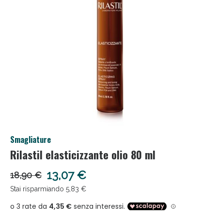
Salini e Multivitaminici: oggi Sconto extra fino al
Smagliature
50%!
Rilastil elasticizzante olio 80 ml
13,07 €
18,90 €
Stai risparmiando 5,83 €