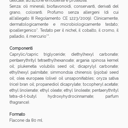
delicate, ad azione emolliente e protettiva.
Sconto fino al 55% disponibile oggi!
Senza: oli minerali, bioflavonoidi, conservanti, derivati del
grano, coloranti. Profumo senza allergeni (di cui
all'allegato III Regolamento CE 1223/2009). Clinicamente,
dermatologicamente e microbiologicamente testato;
ipoallergenico*. Testato per il nichel, il cobalto, il cromo, il
palladio, il mercurio**.
Componenti
Caprylic/capric triglyceride; diethylhexyl carbonate;
pentaerythrityl tetraethylhexanoate; argania spinosa kernel
oil; plukenetia volubilis seed oil; dicaprylyl carbonate;
ethylhexyl palmitate; simmondsia chinensis (jojoba) seed
oil; olea europaea (olive) oil unsaponifiables; oryza sativa
(rice) bran oil; propanediol dicaprylate; tocopheryl acetate;
ethyl linolenate; ethyl oleate; ethyl linoleate; pentaerythrityl
tetra-di-t-butyl hydroxyhydrocinnamate; parfum
Vie Urinarie e Prostata: Sconti fino al 45% oggi!
(fragrance).
Formato
Flacone da 80 ml.