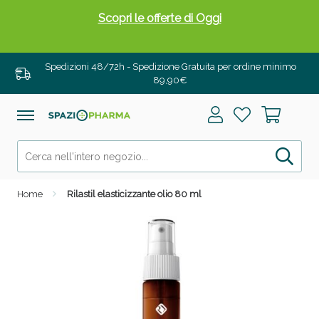
Scopri le offerte di Oggi
Spedizioni 48/72h - Spedizione Gratuita per ordine minimo
89,90€
Home
Rilastil elasticizzante olio 80 ml
Drenanti e Pancia Piatta: Sconti fino al 55% validi
solo per OGGI!