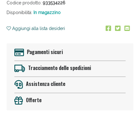
Codice prodotto:
933534226
Disponibilità:
In magazzino
Aggiungi alla lista desideri
Pagamenti sicuri
Anticellulite e Fanghi: Sconto fino al 40% valido
oggi!
Tracciamento delle spedizioni
Assistenza cliente
Offerte