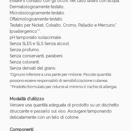
Evitare il contatto con gli occhi; nel caso lavarli con acqua.
Sconto fino al 55% disponibile oggi!
Dermatologicamente testato,
Microbiologicamente testato.
Oftalmologicamente testato.
Testato per Nickel, Cobalto, Cromo, Palladio e Mercurio*.
Ipoallergenico**.
pH tamponato isolacrimale.
Senza SLES e SLS Senza alcool.
Senza profumo.
Senza conservanti, parabeni.
Senza coloranti.
Senza derivati del grano.
*Ognuno inferiore a una parte per milione. Piccole quantità
possono essere responsabili di sensibilizzazione cutanea.
**Prodotto formulato per ridurre al minimo il rischio di allergia.
Modalità d'utilizzo
Vie Urinarie e Prostata: Sconti fino al 45% oggi!
Versare una quantità adeguata di prodotto su un dischetto
struccante e passarlo sul viso. Asciugare tamponando
delicatamente con un telo di cotone.
Componenti