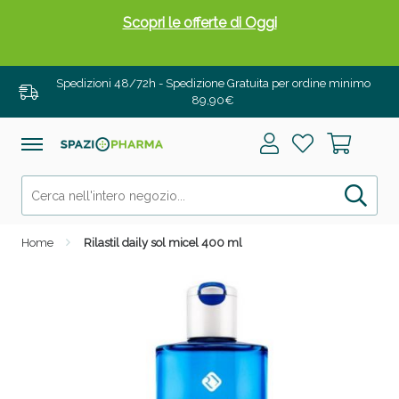
Scopri le offerte di Oggi
Spedizioni 48/72h - Spedizione Gratuita per ordine minimo
89,90€
Home
Rilastil daily sol micel 400 ml
Drenanti e Pancia Piatta: Sconti fino al 55% validi
solo per OGGI!