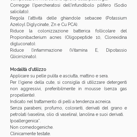
oggi!
Corregge l'ipercheratosi dell'infundibolo pilifero (Sodio
salicilato).
Regola l'attività delle ghiandole sebacee (Potassium
Azeloyl Diglycinate, Zn e Cu PCA).
Riduce la colonizzazione batterica follicolare del
Propionibacterium acnes (Oligopeptide 10, Clorexidina
digluconato).
Riduce l’infiammazione (Vitamina E, Dipotassio
Glicirrizinato).
Modalità d'utilizzo
Applicare su pelle pulita e asciutta, mattino e sera.
Per l'igiene della cute, si consiglia di utilizzare detergenti
non aggressivi, preferibilmente in mousse (senza gas
propellente).
Indicato nel trattamento di pelli a tendenza acneica.
Scopri le offerte di Oggi
Senza parabeni, profumo, coloranti, derivati del grano e
petrolati (vaselina, olio di vaselina), lanolina e suoi derivati.
Ipoallergenica*.
Non comedogeniche.
Clinicamente testate.