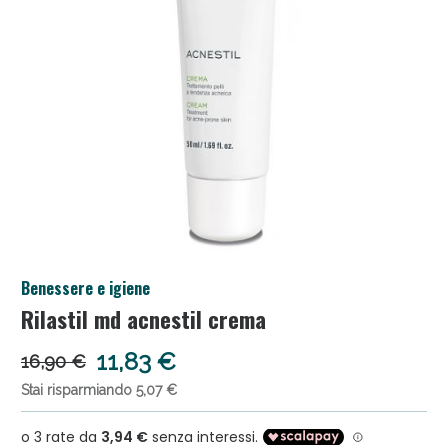
Anticellulite e Fanghi: Sconto fino al 40% valido
Benessere e igiene
oggi!
Rilastil md acnestil crema
11,83 €
16,90 €
Stai risparmiando 5,07 €