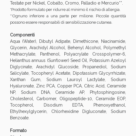
Testate per Nickel, Cobalto, Cromo, Palladio e Mercurio**.
*Prodotto formulato per ridurre al minimo il rischio di allergia.
**Ognuno inferiore a una parte per milione. Piccole quantità
possono essere responsabili di sensibilizzazione cutanea.
Componenti
Aqua (Water), Dibutyl Adipate, Dimethicone, Niacinamide,
Glycerin, Arachidyl Alcohol, Behenyl Alcohol, Polymethyl
Methacrylate, Panthenol, Polyacrylate Crosspolymer-6,
Helianthus annuus (Sunflower) Seed Oil, Potassium Azeloyl
Diglycinate, Arachidyl Glucoside, Propanediol, Sodium
Salicylate, Tocopheryl Acetate, Dipotassium Glycyrrhizate,
Xanthan Gum, Sodium Lauroyl Lactylate, Sodium
Hyaluronate, Zinc PCA, Copper PCA, Citric Acid, Ceramide
NP, Sodium DNA, Ceramide AP, Phytosphingosine,
Cholesterol, Carbomer, Oligopeptide-10, Ceramide EOP,
Tocopherol, Disodium EDTA, Phenoxyethanol,
Ethylhexylglycerin, Chlorhexidine Digluconate, Sodium
Benzoate.
Formato