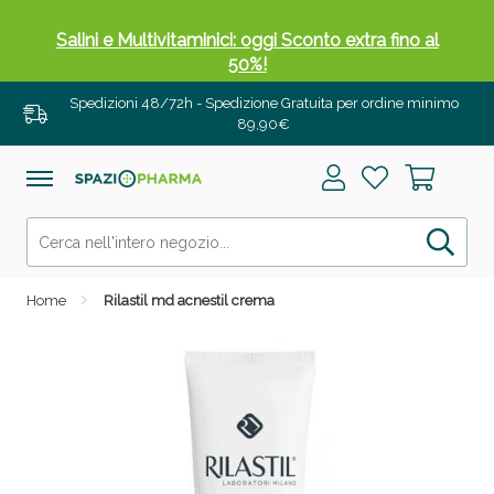
Salini e Multivitaminici: oggi Sconto extra fino al
50%!
Spedizioni 48/72h - Spedizione Gratuita per ordine minimo
89,90€
Home
Rilastil md acnestil crema
Anticellulite e Fanghi: Sconto fino al 40% valido
oggi!