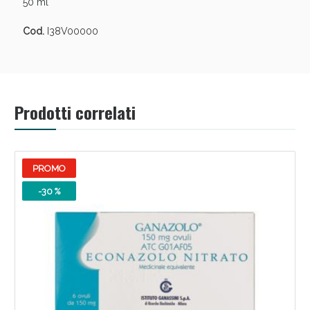
50 ml
Cod.
I38V00000
Prodotti correlati
PROMO
-30 %