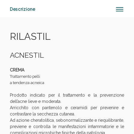
Descrizione
Vie Urinarie e Prostata: Sconti fino al 45% oggi!
RILASTIL
ACNESTIL
CREMA
Trattamento pelli
a tendenza acneica
Prodotto indicato per il trattamento e la prevenzione
dell’acne lieve e moderata.
Arricchito con pantenolo e ceramidi per prevenire e
contrastare la secchezza cutanea.
Ad azione cheratolitica, sebonormalizzante e riequilibrante,
previene e controlla le manifestazioni infiammatorie e le
Benessere Intestinale: Sconto fino al 55% valido
complicazioni microbiche tipiche della patologia.