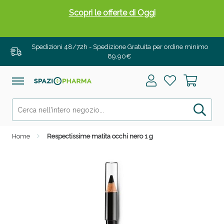
Scopri le offerte di Oggi
Spedizioni 48/72h - Spedizione Gratuita per ordine minimo
89,90€
Home
Respectissime matita occhi nero 1 g
Drenanti e Pancia Piatta: Sconti fino al 55% validi
solo per OGGI!