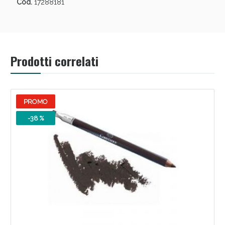
Sconto fino al 55% disponibile oggi!
Cod.
17288181
Prodotti correlati
PROMO
-38 %
Vie Urinarie e Prostata: Sconti fino al 45% oggi!